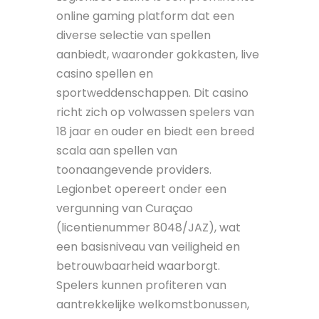
online gaming platform dat een
diverse selectie van spellen
aanbiedt, waaronder gokkasten, live
casino spellen en
sportweddenschappen. Dit casino
richt zich op volwassen spelers van
18 jaar en ouder en biedt een breed
scala aan spellen van
toonaangevende providers.
Legionbet opereert onder een
vergunning van Curaçao
(licentienummer 8048/JAZ), wat
een basisniveau van veiligheid en
betrouwbaarheid waarborgt.
Spelers kunnen profiteren van
aantrekkelijke welkomstbonussen,