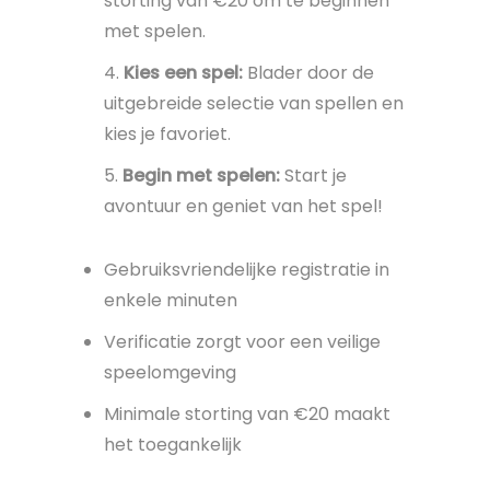
storting van €20 om te beginnen
met spelen.
Kies een spel:
Blader door de
uitgebreide selectie van spellen en
kies je favoriet.
Begin met spelen:
Start je
avontuur en geniet van het spel!
Gebruiksvriendelijke registratie in
enkele minuten
Verificatie zorgt voor een veilige
speelomgeving
Minimale storting van €20 maakt
het toegankelijk