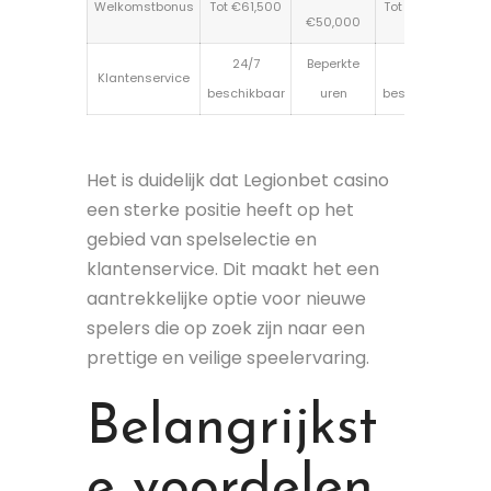
Welkomstbonus
Tot €61,500
Tot €45,000
€50,000
24/7
Beperkte
24/7
Klantenservice
beschikbaar
uren
beschikbaar
Het is duidelijk dat Legionbet casino
een sterke positie heeft op het
gebied van spelselectie en
klantenservice. Dit maakt het een
aantrekkelijke optie voor nieuwe
spelers die op zoek zijn naar een
prettige en veilige speelervaring.
Belangrijkst
e voordelen