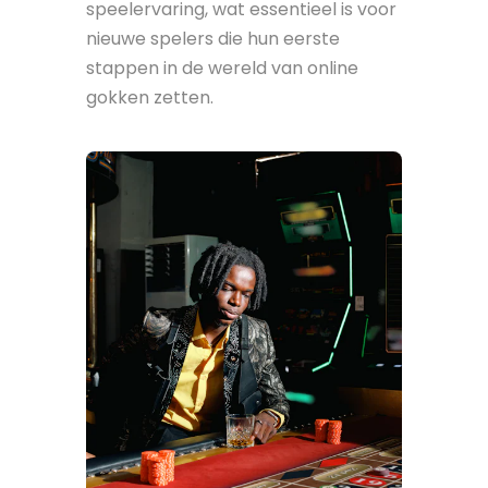
speelervaring, wat essentieel is voor
nieuwe spelers die hun eerste
stappen in de wereld van online
gokken zetten.