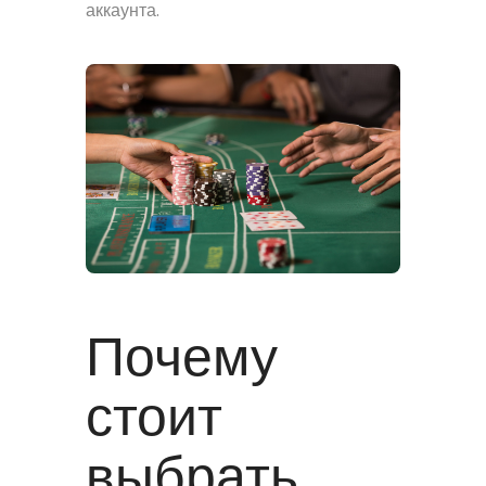
аккаунта.
Почему
стоит
выбрать