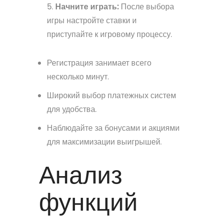
Начните играть:
После выбора
игры настройте ставки и
приступайте к игровому процессу.
Регистрация занимает всего
несколько минут.
Широкий выбор платежных систем
для удобства.
Наблюдайте за бонусами и акциями
для максимизации выигрышей.
Анализ
функций