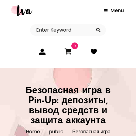
Menu
0
Безопасная игра в
Pin-Up: депозиты,
вывод средств и
защита аккаунта
Home
public
Безопасная игра