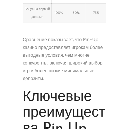
Бонус на первый
100%
50%
75%
депозит
Сравнение показывает, что Pin-Up
казино предоставляет игрокам более
выгодные условия, чем многие
конкуренты, включая широкий выбор
игр и более низкие минимальные
депозиты.
Ключевые
преимущест
ва Pin-Up