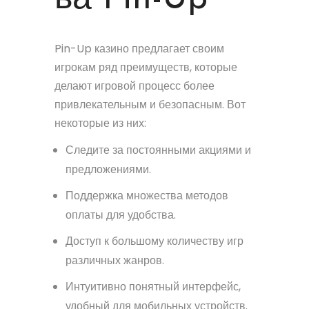
Pin-Up казино предлагает своим
игрокам ряд преимуществ, которые
делают игровой процесс более
привлекательным и безопасным. Вот
некоторые из них:
Следите за постоянными акциями и
предложениями.
Поддержка множества методов
оплаты для удобства.
Доступ к большому количеству игр
различных жанров.
Интуитивно понятный интерфейс,
удобный для мобильных устройств.