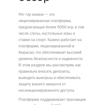
Pin-Up казино — это
лицензированная платформа,
предлагающая более 5000 игр, в том
числе слоты, настольные игры и
ставки на спорт. Казино работает на
платформе, лицензированной в
Кюрасао, что обеспечивает высокий
уровень безопасности и надежности.
В этом разделе мы рассмотрим, как
правильно вносить депозиты,
выводить выигрыш и обеспечивать
защиту вашего аккаунта от
несанкционированного доступа.
Платформа поддерживает транзакции