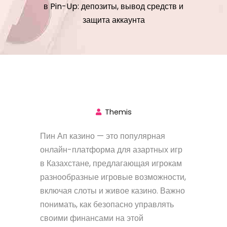
в Pin-Up: депозиты, вывод средств и
защита аккаунта
Themis
Пин Ап казино — это популярная
онлайн-платформа для азартных игр
в Казахстане, предлагающая игрокам
разнообразные игровые возможности,
включая слоты и живое казино. Важно
понимать, как безопасно управлять
своими финансами на этой