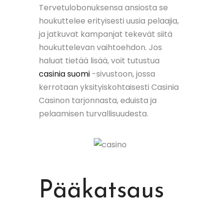
Tervetulobonuksensa ansiosta se
houkuttelee erityisesti uusia pelaajia,
ja jatkuvat kampanjat tekevät siitä
houkuttelevan vaihtoehdon. Jos
haluat tietää lisää, voit tutustua
casinia suomi
-sivustoon, jossa
kerrotaan yksityiskohtaisesti Casinia
Casinon tarjonnasta, eduista ja
pelaamisen turvallisuudesta.
Pääkatsaus