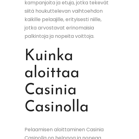
kampanjoita ja etuja, jotka tekevät
siitä houkuttelevan vaihtoehdon
kaikille pelaajille, erityisesti niille,
jotka arvostavat erinomaisia
palkintoja ja nopeita voittoja.
Kuinka
aloittaa
Casinia
Casinolla
Pelaamisen aloittaminen Casinia
Casinolla on helppoa ja nopeaa.