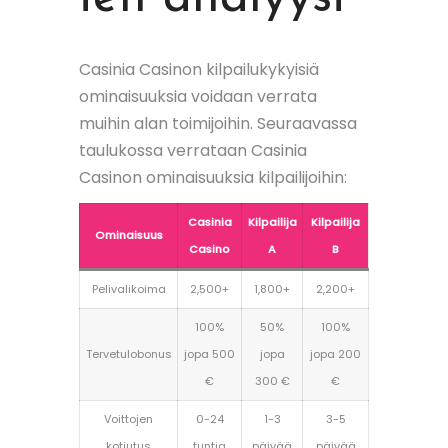
Casinia Casinon kilpailukykyisiä
ominaisuuksia voidaan verrata
muihin alan toimijoihin. Seuraavassa
taulukossa verrataan Casinia
Casinon ominaisuuksia kilpailijoihin:
Casinia
Kilpailija
Kilpailija
Ominaisuus
Casino
A
B
Pelivalikoima
2,500+
1,800+
2,200+
100%
50%
100%
Tervetulobonus
jopa 500
jopa
jopa 200
€
300 €
€
Voittojen
0-24
1-3
3-5
kotiutus
tuntia
päivää
päivää