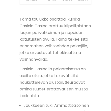
Tämä taulukko osoittaa, kuinka
Casinia Casino erottuu kilpailijoistaan
laajan pelivalikoiman ja nopeiden
kotiutusten avulla. Tämä tekee siitä
erinomaisen vaihtoehdon pelaajille,
jotka arvostavat tehokkuutta ja
valinnanvaraa.
Casinia Casinolla pelaamisessa on
useita etuja, jotka tekevät siitä
houkuttelevan alustan. Seuraavat
ominaisuudet erottavat sen muista
kasinoista:
Joukkueen tuki: Ammattitaitoinen