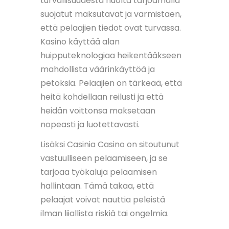
turvallisuudesta huolta tarjoamalla
suojatut maksutavat ja varmistaen,
että pelaajien tiedot ovat turvassa.
Kasino käyttää alan
huipputeknologiaa heikentääkseen
mahdollista väärinkäyttöä ja
petoksia. Pelaajien on tärkeää, että
heitä kohdellaan reilusti ja että
heidän voittonsa maksetaan
nopeasti ja luotettavasti.
Lisäksi Casinia Casino on sitoutunut
vastuulliseen pelaamiseen, ja se
tarjoaa työkaluja pelaamisen
hallintaan. Tämä takaa, että
pelaajat voivat nauttia peleistä
ilman liiallista riskiä tai ongelmia.