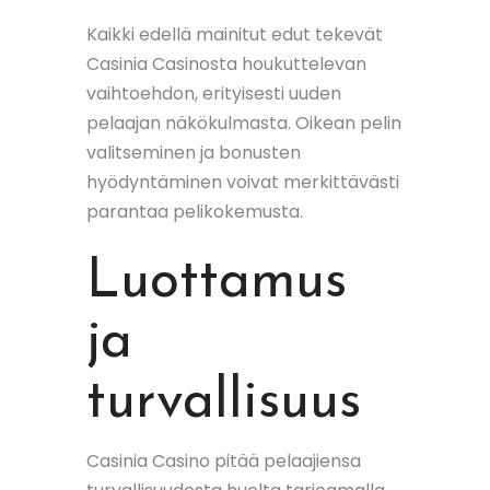
Kaikki edellä mainitut edut tekevät
Casinia Casinosta houkuttelevan
vaihtoehdon, erityisesti uuden
pelaajan näkökulmasta. Oikean pelin
valitseminen ja bonusten
hyödyntäminen voivat merkittävästi
parantaa pelikokemusta.
Luottamus
ja
turvallisuus
Casinia Casino pitää pelaajiensa