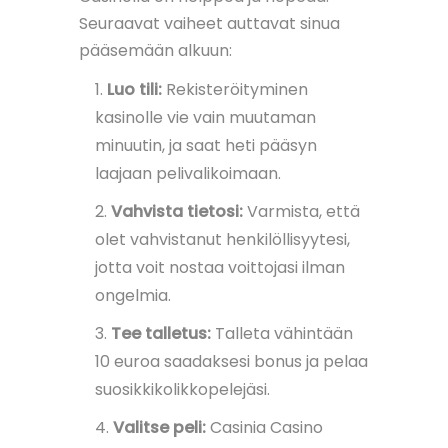
Seuraavat vaiheet auttavat sinua
pääsemään alkuun:
Luo tili:
Rekisteröityminen
kasinolle vie vain muutaman
minuutin, ja saat heti pääsyn
laajaan pelivalikoimaan.
Vahvista tietosi:
Varmista, että
olet vahvistanut henkilöllisyytesi,
jotta voit nostaa voittojasi ilman
ongelmia.
Tee talletus:
Talleta vähintään
10 euroa saadaksesi bonus ja pelaa
suosikkikolikkopelejäsi.
Valitse peli:
Casinia Casino