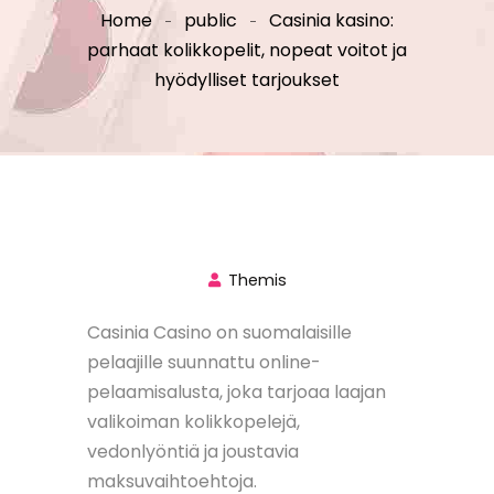
Home
public
Casinia kasino:
parhaat kolikkopelit, nopeat voitot ja
hyödylliset tarjoukset
Themis
Casinia Casino on suomalaisille
pelaajille suunnattu online-
pelaamisalusta, joka tarjoaa laajan
valikoiman kolikkopelejä,
vedonlyöntiä ja joustavia
maksuvaihtoehtoja.