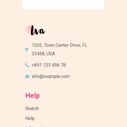
1203, Town Center Drive, FL
33458, USA
+841 123 456 78
info@example.com
Help
Search
Help