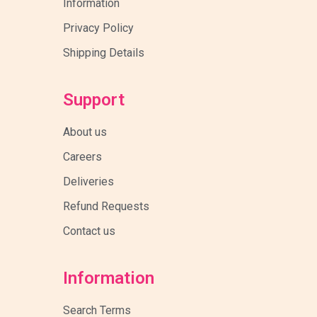
Information
Privacy Policy
Shipping Details
Support
About us
Careers
Deliveries
Refund Requests
Contact us
Information
Search Terms