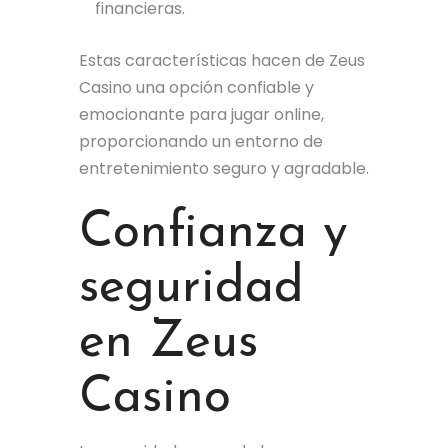
financieras.
Estas características hacen de Zeus
Casino una opción confiable y
emocionante para jugar online,
proporcionando un entorno de
entretenimiento seguro y agradable.
Confianza y
seguridad
en Zeus
Casino