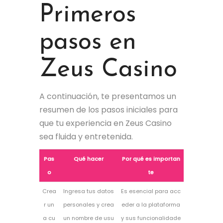
Primeros
pasos en
Zeus Casino
A continuación, te presentamos un
resumen de los pasos iniciales para
que tu experiencia en Zeus Casino
sea fluida y entretenida.
Pas
Qué hacer
Por qué es importan
o
te
Crea
Ingresa tus datos
Es esencial para acc
r un
personales y crea
eder a la plataforma
a cu
un nombre de usu
y sus funcionalidade