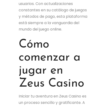
usuarios. Con actualizaciones
constantes en su catálogo de juegos
y métodos de pago, esta plataforma
está siempre a la vanguardia del
mundo del juego online.
Cómo
comenzar a
jugar en
Zeus Casino
Iniciar tu aventura en Zeus Casino es
un proceso sencillo y gratificante. A