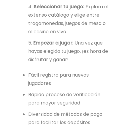
Seleccionar tu juego:
Explora el
extenso catálogo y elige entre
tragamonedas, juegos de mesa o
el casino en vivo.
Empezar a jugar:
Una vez que
hayas elegido tu juego, ¡es hora de
disfrutar y ganar!
Fácil registro para nuevos
jugadores
Rápido proceso de verificación
para mayor seguridad
Diversidad de métodos de pago
para facilitar los depósitos