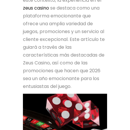
este contexto, la experiencia en el
zeus casino
se destaca como una
plataforma emocionante que
ofrece una amplia variedad de
juegos, promociones y un servicio al
cliente excepcional. Este artículo te
guiará a través de las
características más destacadas de
Zeus Casino, así como de las
promociones que hacen que 2026
sea un año emocionante para los
entusiastas del juego.