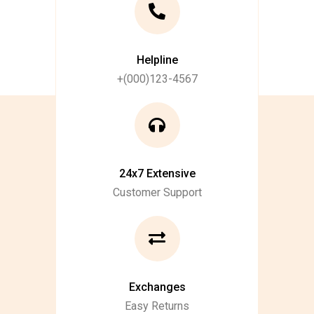
Helpline
+(000)123-4567
24x7 Extensive
Customer Support
Exchanges
Easy Returns