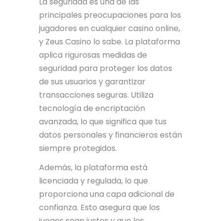
La seguridad es una de las
principales preocupaciones para los
jugadores en cualquier casino online,
y Zeus Casino lo sabe. La plataforma
aplica rigurosas medidas de
seguridad para proteger los datos
de sus usuarios y garantizar
transacciones seguras. Utiliza
tecnología de encriptación
avanzada, lo que significa que tus
datos personales y financieros están
siempre protegidos.
Además, la plataforma está
licenciada y regulada, lo que
proporciona una capa adicional de
confianza. Esto asegura que los
juegos sean justos y que los