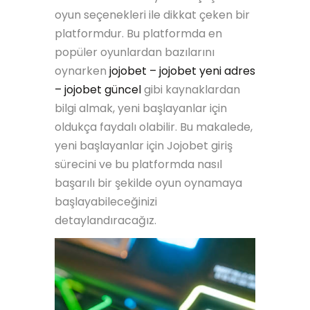
oyun seçenekleri ile dikkat çeken bir
platformdur. Bu platformda en
popüler oyunlardan bazılarını
oynarken
jojobet – jojobet yeni adres
– jojobet güncel
gibi kaynaklardan
bilgi almak, yeni başlayanlar için
oldukça faydalı olabilir. Bu makalede,
yeni başlayanlar için Jojobet giriş
sürecini ve bu platformda nasıl
başarılı bir şekilde oyun oynamaya
başlayabileceğinizi
detaylandıracağız.