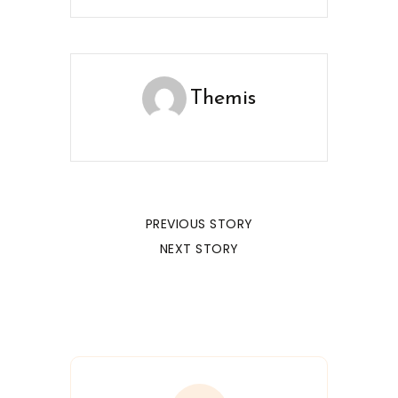
Themis
PREVIOUS STORY
NEXT STORY