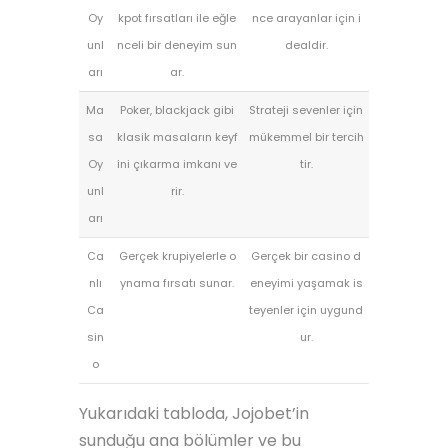
Oy
kpot fırsatları ile eğle
nce arayanlar için i
unl
nceli bir deneyim sun
dealdir.
arı
ar.
Ma
Poker, blackjack gibi
Strateji sevenler için
sa
klasik masaların keyf
mükemmel bir tercih
Oy
ini çıkarma imkanı ve
tir.
unl
rir.
arı
Ca
Gerçek krupiyelerle o
Gerçek bir casino d
nlı
ynama fırsatı sunar.
eneyimi yaşamak is
Ca
teyenler için uygund
sin
ur.
o
Yukarıdaki tabloda, Jojobet’in
sunduğu ana bölümler ve bu