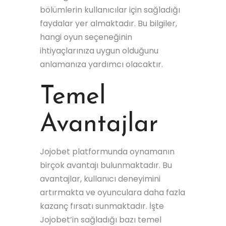
bölümlerin kullanıcılar için sağladığı
faydalar yer almaktadır. Bu bilgiler,
hangi oyun seçeneğinin
ihtiyaçlarınıza uygun olduğunu
anlamanıza yardımcı olacaktır.
Temel
Avantajlar
Jojobet platformunda oynamanın
birçok avantajı bulunmaktadır. Bu
avantajlar, kullanıcı deneyimini
artırmakta ve oyunculara daha fazla
kazanç fırsatı sunmaktadır. İşte
Jojobet’in sağladığı bazı temel