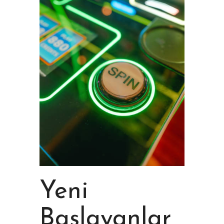
Yeni
Başlayanlar