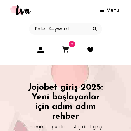
Menu
0
Jojobet giriş 2025:
Yeni başlayanlar
için adım adım
rehber
Home
public
Jojobet giriş