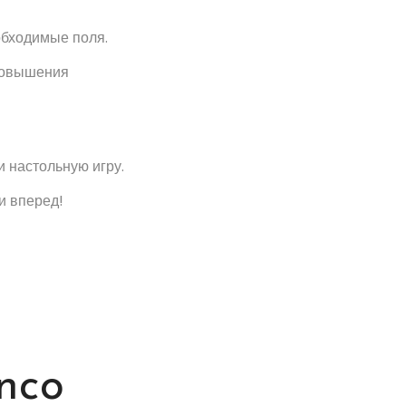
обходимые поля.
повышения
 настольную игру.
и вперед!
nco