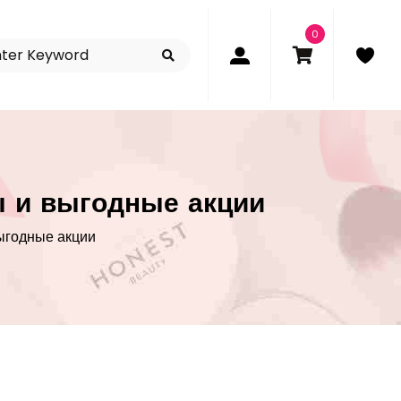
0
ы и выгодные акции
ыгодные акции