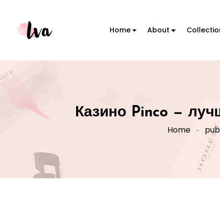
Home
About
Collecti
Казино Pinco — лу
Home
pub