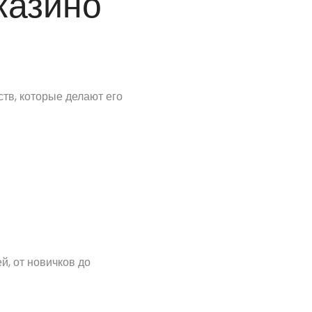
казино
тв, которые делают его
й, от новичков до