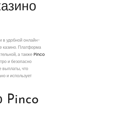
казино
и в удобной онлайн-
е казино. Платформа
тельной, а также
Pinco
тро и безопасно
е выплаты, что
но и использует
о Pinco