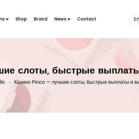
ons
Shop
Brand
News
Contact
чшие слоты, быстрые выплат
lic
Казино Pinco — лучшие слоты, быстрые выплаты и в