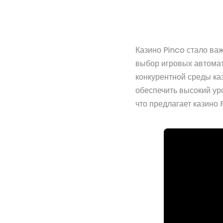
Казино Pinco стало ва
выбор игровых автома
конкурентной среды ка
обеспечить высокий ур
что предлагает казино P