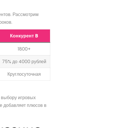
ентов. Рассмотрим
роков.
Конкурент B
1800+
75% до 4000 рублей
Круглосуточная
у выбору игровых
е добавляет плюсов в