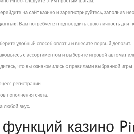
зино Pinco, следуйте этим простым шагам:
ерейдите на сайт казино и зарегистрируйтесь, заполнив не
данные:
Вам потребуется подтвердить свою личность для 
ерите удобный способ оплаты и внесите первый депозит.
комьтесь с ассортиментом и выберите игровой автомат или
дитесь, что вы ознакомились с правилами выбранной игры 
оцесс регистрации.
ов пополнения счета.
а любой вкус.
 функций казино Pi