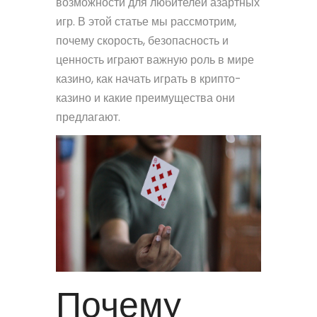
возможности для любителей азартных
игр. В этой статье мы рассмотрим,
почему скорость, безопасность и
ценность играют важную роль в мире
казино, как начать играть в крипто-
казино и какие преимущества они
предлагают.
Почему