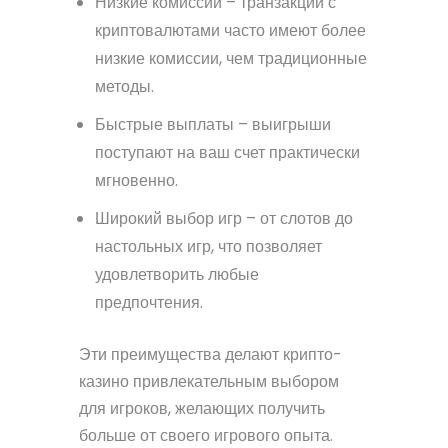
Низкие комиссии – транзакции с
криптовалютами часто имеют более
низкие комиссии, чем традиционные
методы.
Быстрые выплаты – выигрыши
поступают на ваш счет практически
мгновенно.
Широкий выбор игр – от слотов до
настольных игр, что позволяет
удовлетворить любые
предпочтения.
Эти преимущества делают крипто-
казино привлекательным выбором
для игроков, желающих получить
больше от своего игрового опыта.