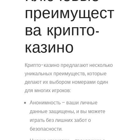
преимущест
ва крипто-
казино
Крипто-казино предлагают несколько
уникальных преимуществ, которые
делают их выбором номерами один
для многих игроков:
Анонимность – ваши личные
данные защищены, и вы можете
играть без лишних забот о
безопасности.