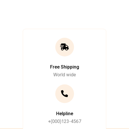
Free Shipping
World wide
Helpline
+(000)123-4567