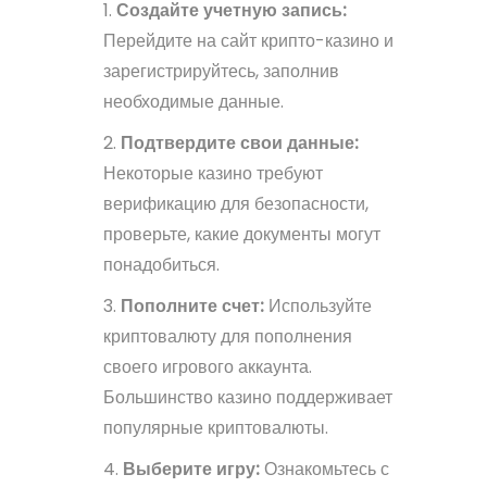
Создайте учетную запись:
Перейдите на сайт крипто-казино и
зарегистрируйтесь, заполнив
необходимые данные.
Подтвердите свои данные:
Некоторые казино требуют
верификацию для безопасности,
проверьте, какие документы могут
понадобиться.
Пополните счет:
Используйте
криптовалюту для пополнения
своего игрового аккаунта.
Большинство казино поддерживает
популярные криптовалюты.
Выберите игру:
Ознакомьтесь с