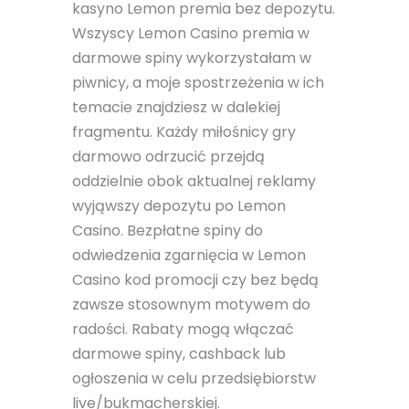
kasyno Lemon premia bez depozytu.
Wszyscy Lemon Casino premia w
darmowe spiny wykorzystałam w
piwnicy, a moje spostrzeżenia w ich
temacie znajdziesz w dalekiej
fragmentu.
Każdy miłośnicy gry
darmowo odrzucić przejdą
oddzielnie obok aktualnej reklamy
wyjąwszy depozytu po Lemon
Casino. Bezpłatne spiny do
odwiedzenia zgarnięcia w Lemon
Casino kod promocji czy bez będą
zawsze stosownym motywem do
radości. Rabaty mogą włączać
darmowe spiny, cashback lub
ogłoszenia w celu przedsiębiorstw
live/bukmacherskiej.