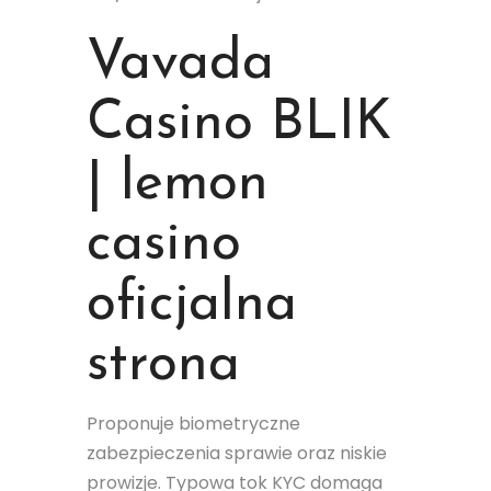
Vavada
Casino BLIK
| lemon
casino
oficjalna
strona
Proponuje biometryczne
zabezpieczenia sprawie oraz niskie
prowizje. Typowa tok KYC domaga