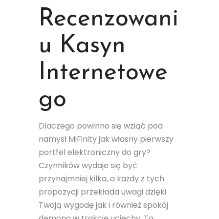
Recenzowani
u Kasyn
Internetowe
go
Dlaczego powinno się wziąć pod
namysł MiFinity jak własny pierwszy
portfel elektroniczny do gry?
Czynników wydaje się być
przynajmniej kilka, a każdy z tych
propozycji przekłada uwagi dzięki
Twoją wygodę jak i również spokój
demona w trakcie uciechy. To