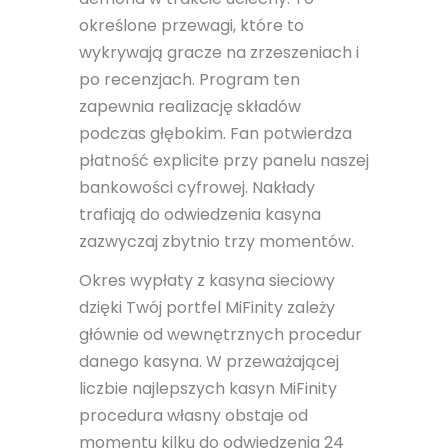
określone przewagi, które to
wykrywają gracze na zrzeszeniach i
po recenzjach. Program ten
zapewnia realizację składów
podczas głębokim. Fan potwierdza
płatność explicite przy panelu naszej
bankowości cyfrowej. Nakłady
trafiają do odwiedzenia kasyna
zazwyczaj zbytnio trzy momentów.
Okres wypłaty z kasyna sieciowy
dzięki Twój portfel MiFinity zależy
głównie od wewnętrznych procedur
danego kasyna. W przeważającej
liczbie najlepszych kasyn MiFinity
procedura własny obstaje od
momentu kilku do odwiedzenia 24