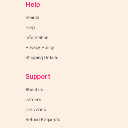
Help
Search
Help
Information
Privacy Policy
Shipping Details
Support
About us
Careers
Deliveries
Refund Requests