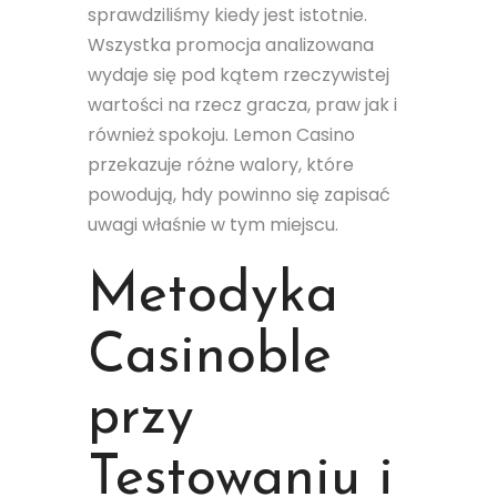
sprawdziliśmy kiedy jest istotnie.
Wszystka promocja analizowana
wydaje się pod kątem rzeczywistej
wartości na rzecz gracza, praw jak i
również spokoju. Lemon Casino
przekazuje różne walory, które
powodują, hdy powinno się zapisać
uwagi właśnie w tym miejscu.
Metodyka
Casinoble
przy
Testowaniu i