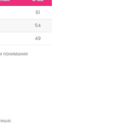
61
54
49
 и понимания
нные.