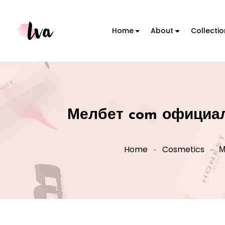
Home
About
Collecti
Мелбет com официал
Home
Cosmetics
М