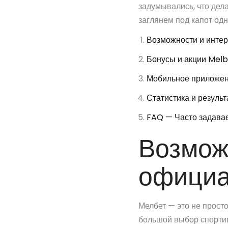
задумывались, что дел
заглянем под капот од
Возможности и инте
Бонусы и акции Mel
Мобильное приложен
Статистика и результ
FAQ — Часто задава
Возмож
официа
Мелбет — это не прост
большой выбор спортив