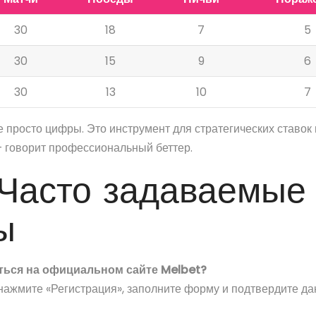
30
18
7
5
30
15
9
6
30
13
10
7
не просто цифры. Это инструмент для стратегических ставок
— говорит профессиональный беттер.
Часто задаваемые
ы
аться на официальном сайте Melbet?
 нажмите «Регистрация», заполните форму и подтвердите да