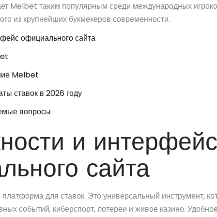
ает Melbet таким популярным среди международных игрок
ного из крупнейших букмекеров современности.
рфейс официального сайта
bet
ие Melbet
аты ставок в 2026 году
емые вопросы
ности и интерфей
льного сайта
о платформа для ставок. Это универсальный инструмент, ко
ных событий, киберспорт, лотереи и живое казино. Удобно