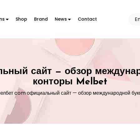
ons
Shop
Brand
News
Contact
ьный сайт — обзор междуна
конторы Melbet
елбет com официальный сайт — обзор международной бук