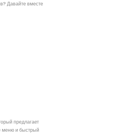
ов? Давайте вместе
с
торый предлагает
е меню и быстрый