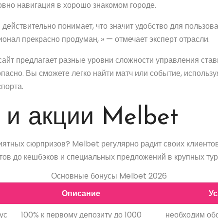
ловно навигация в хорошо знакомом городе.
действительно понимает, что значит удобство для пользова
ионал прекрасно продуман, » — отмечает эксперт отрасли.
сайт предлагает разные уровни сложности управления став
опасно. Вы сможете легко найти матч или событие, использ
порта.
 и акции Melbet
риятных сюрпризов? Melbet регулярно радит своих клиенто
ов до кешбэков и специальных предложений в крупных тур
Основные бонусы Melbet 2026
Описание
У
ус
100% к первому депозиту до 1000
необходим обо