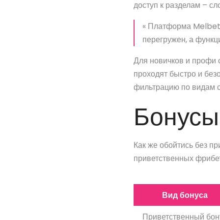
доступ к разделам – с
« Платформа Melbet 
перегружен, а функц
Для новичков и профи 
проходят быстро и без
фильтрацию по видам с
Бонусы
Как же обойтись без п
приветственных фрибет
Вид бонуса
Приветственный бон