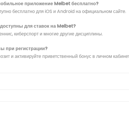
 мобильное приложение Melbet бесплатно?
тупно бесплатно для iOS и Android на официальном сайте.
 доступны для ставок на Melbet?
теннис, киберспорт и многие другие дисциплины.
сы при регистрации?
озит и активируйте приветственный бонус в личном кабинет