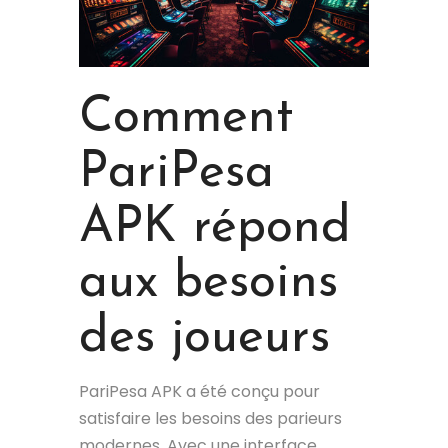
Comment
PariPesa
APK répond
aux besoins
des joueurs
PariPesa APK a été conçu pour
satisfaire les besoins des parieurs
modernes. Avec une interface