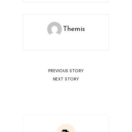
Themis
PREVIOUS STORY
NEXT STORY