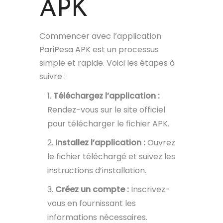
APK
Commencer avec l’application
PariPesa APK est un processus
simple et rapide. Voici les étapes à
suivre :
Téléchargez l’application :
Rendez-vous sur le site officiel
pour télécharger le fichier APK.
Installez l’application :
Ouvrez
le fichier téléchargé et suivez les
instructions d’installation.
Créez un compte :
Inscrivez-
vous en fournissant les
informations nécessaires.