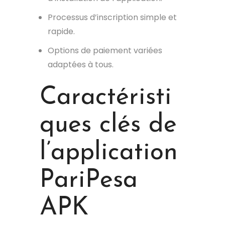
Processus d’inscription simple et
rapide.
Options de paiement variées
adaptées à tous.
Caractéristi
ques clés de
l’application
PariPesa
APK