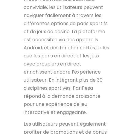
conviviale, les utilisateurs peuvent
naviguer facilement à travers les
différentes options de paris sportifs
et de jeux de casino. La plateforme
est accessible via des appareils
Android, et des fonctionnalités telles
que les paris en direct et les jeux
avec croupiers en direct
enrichissent encore l’expérience
utilisateur. En intégrant plus de 30
disciplines sportives, PariPesa
répond à la demande croissante
pour une expérience de jeu
interactive et engageante.
Les utilisateurs peuvent également
profiter de promotions et de bonus