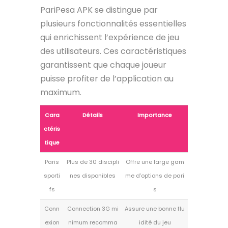
PariPesa APK se distingue par
plusieurs fonctionnalités essentielles
qui enrichissent l’expérience de jeu
des utilisateurs. Ces caractéristiques
garantissent que chaque joueur
puisse profiter de l’application au
maximum.
Cara
Détails
Importance
ctéris
tique
Paris
Plus de 30 discipli
Offre une large gam
sporti
nes disponibles
me d’options de pari
fs
s
Conn
Connection 3G mi
Assure une bonne flu
exion
nimum recomma
idité du jeu