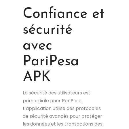
Confiance et
sécurité
avec
PariPesa
APK
La sécurité des utilisateurs est
primordiale pour PariPesa.
L’application utilise des protocoles
de sécurité avancés pour protéger
les données et les transactions des