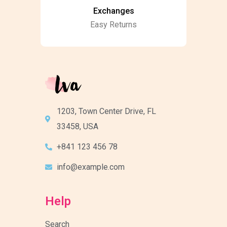
Exchanges
Easy Returns
1203, Town Center Drive, FL
33458, USA
+841 123 456 78
info@example.com
Help
Search