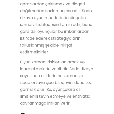
qərarlardan çəkinmək və diqqəti
dağılmadan saxlamaq əsasdır. Sadə
dizayn oyun müddətində diqqətin
səmərəli istifadəsini təmin edir, buna
görə də, oyunçular bu imkanlardan
istifadə edərək strategiyalarını
fokuslanmış şəkildə inkişaf
etdirməlidirlər.
Oyun zamanı riskləri anlamak və
idarə etmək də vacibdir. Sadə dizayn
sayəsində risklərin nə zaman və
necə ortaya çıxa biləcəyini daha tez
görmək olur. Bu, oyunçulara öz
limitlərini təyin etməyə və ehtiyatla
davranmağa imkan verir.