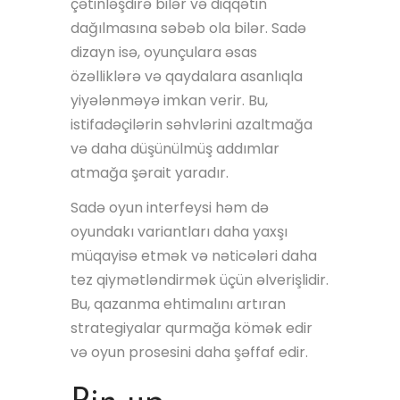
çətinləşdirə bilər və diqqətin
dağılmasına səbəb ola bilər. Sadə
dizayn isə, oyunçulara əsas
özəlliklərə və qaydalara asanlıqla
yiyələnməyə imkan verir. Bu,
istifadəçilərin səhvlərini azaltmağa
və daha düşünülmüş addımlar
atmağa şərait yaradır.
Sadə oyun interfeysi həm də
oyundakı variantları daha yaxşı
müqayisə etmək və nəticələri daha
tez qiymətləndirmək üçün əlverişlidir.
Bu, qazanma ehtimalını artıran
strategiyalar qurmağa kömək edir
və oyun prosesini daha şəffaf edir.