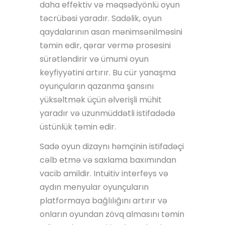
daha effektiv və məqsədyönlü oyun
təcrübəsi yaradır. Sadəlik, oyun
qaydalarının asan mənimsənilməsini
təmin edir, qərar vermə prosesini
sürətləndirir və ümumi oyun
keyfiyyətini artırır. Bu cür yanaşma
oyunçuların qazanma şansını
yüksəltmək üçün əlverişli mühit
yaradır və uzunmüddətli istifadədə
üstünlük təmin edir.
Sadə oyun dizaynı həmçinin istifadəçi
cəlb etmə və saxlama baxımından
vacib amildir. Intuitiv interfeys və
aydın menyular oyunçuların
platformaya bağlılığını artırır və
onların oyundan zövq almasını təmin