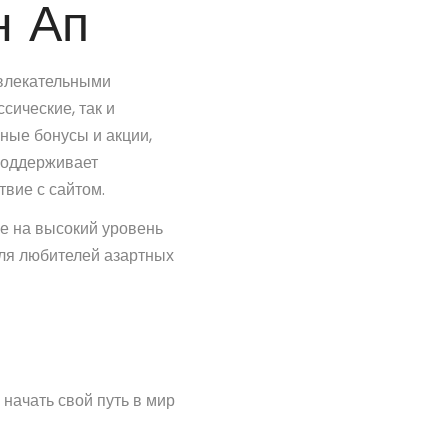
н Ап
увлекательными
сические, так и
ные бонусы и акции,
поддерживает
вие с сайтом.
же на высокий уровень
для любителей азартных
начать свой путь в мир