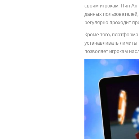
своим игрокам. Пин Ап
данных пользователей,
регулярно проходит про
Кроме того, платформа
устанавливать лимиты н
позволяет игрокам нас