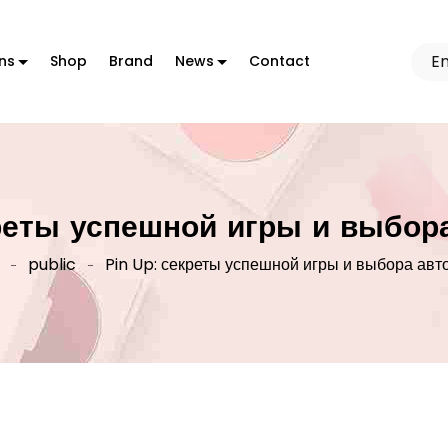
ons
Shop
Brand
News
Contact
креты успешной игры и выбор
public
Pin Up: секреты успешной игры и выбора авт