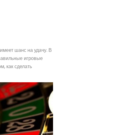
имеет шанс на удачу. В
правильные игровые
м, как сделать