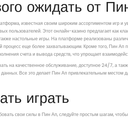
вого ожидать от Пи
латформа, известная своим широким ассортиментом игр и 
ых пользователей. Этот онлайн-казино предлагает как клас
также настольные игры. На платформе реализованы различ
й процесс еще более захватывающим. Кроме того, Пин Ап 
олнения счета и вывода средств, что упрощает взаимодейст
вать на качественное обслуживание, доступное 24/7, а так
 данных. Все это делает Пин Ап привлекательным местом 
ать играть
овать свои силы в Пин Ап, следуйте простым шагам, чтобы 