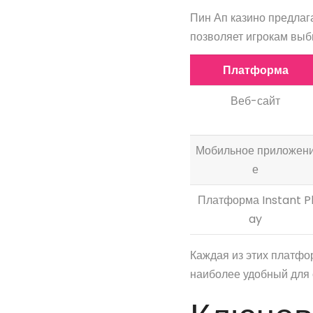
Пин Ап казино предлаг
позволяет игрокам выб
Платформа
Веб-сайт
Мобильное приложен
е
Платформа Instant P
ay
Каждая из этих платфо
наиболее удобный для 