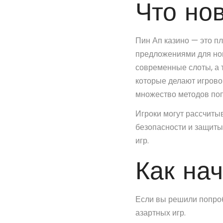
Что но
Пин Ап казино — это п
предложениями для нов
современные слоты, а 
которые делают игрово
множество методов поп
Игроки могут рассчиты
безопасности и защиты
игр.
Как нач
Если вы решили попроб
азартных игр.