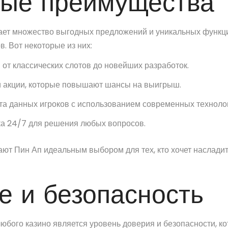
ые преимущества
ает множество выгодных предложений и уникальных функц
в. Вот некоторые из них:
 от классических слотов до новейших разработок.
и акции, которые повышают шансы на выигрыш.
та данных игроков с использованием современных техноло
а 24/7 для решения любых вопросов.
ют Пин Ап идеальным выбором для тех, кто хочет наслади
е и безопасность
бого казино является уровень доверия и безопасности, ко