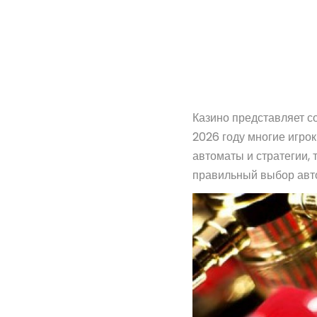
Казино представляет со
2026 году многие игро
автоматы и стратегии, 
правильный выбор авто