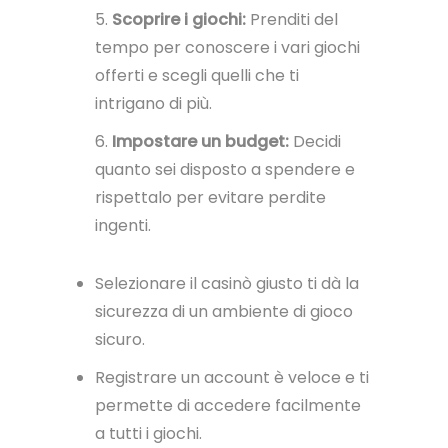
Scoprire i giochi:
Prenditi del
tempo per conoscere i vari giochi
offerti e scegli quelli che ti
intrigano di più.
Impostare un budget:
Decidi
quanto sei disposto a spendere e
rispettalo per evitare perdite
ingenti.
Selezionare il casinò giusto ti dà la
sicurezza di un ambiente di gioco
sicuro.
Registrare un account è veloce e ti
permette di accedere facilmente
a tutti i giochi.