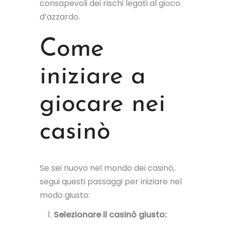
consapevoli dei rischi legati al gioco
d’azzardo.
Come
iniziare a
giocare nei
casinò
Se sei nuovo nel mondo dei casinò,
segui questi passaggi per iniziare nel
modo giusto:
Selezionare il casinò giusto: