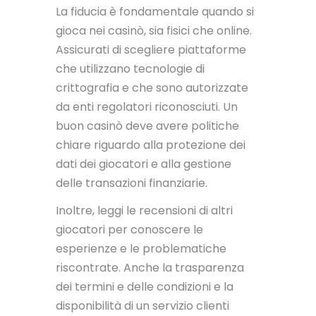
La fiducia è fondamentale quando si
gioca nei casinò, sia fisici che online.
Assicurati di scegliere piattaforme
che utilizzano tecnologie di
crittografia e che sono autorizzate
da enti regolatori riconosciuti. Un
buon casinò deve avere politiche
chiare riguardo alla protezione dei
dati dei giocatori e alla gestione
delle transazioni finanziarie.
Inoltre, leggi le recensioni di altri
giocatori per conoscere le
esperienze e le problematiche
riscontrate. Anche la trasparenza
dei termini e delle condizioni e la
disponibilità di un servizio clienti