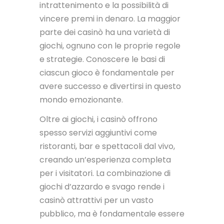
intrattenimento e la possibilità di
vincere premi in denaro. La maggior
parte dei casinò ha una varietà di
giochi, ognuno con le proprie regole
e strategie. Conoscere le basi di
ciascun gioco è fondamentale per
avere successo e divertirsi in questo
mondo emozionante.
Oltre ai giochi, i casinò offrono
spesso servizi aggiuntivi come
ristoranti, bar e spettacoli dal vivo,
creando un’esperienza completa
per i visitatori. La combinazione di
giochi d’azzardo e svago rende i
casinò attrattivi per un vasto
pubblico, ma è fondamentale essere