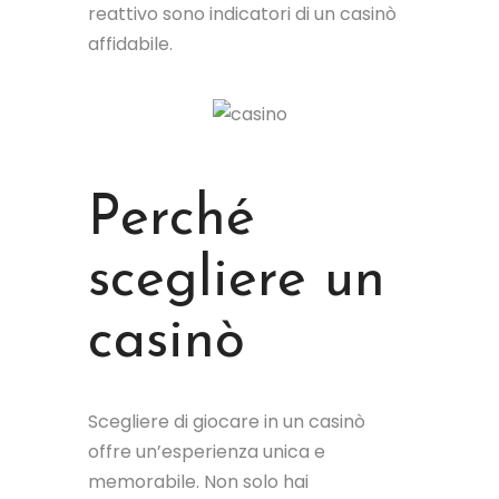
reattivo sono indicatori di un casinò
affidabile.
Perché
scegliere un
casinò
Scegliere di giocare in un casinò
offre un’esperienza unica e
memorabile. Non solo hai