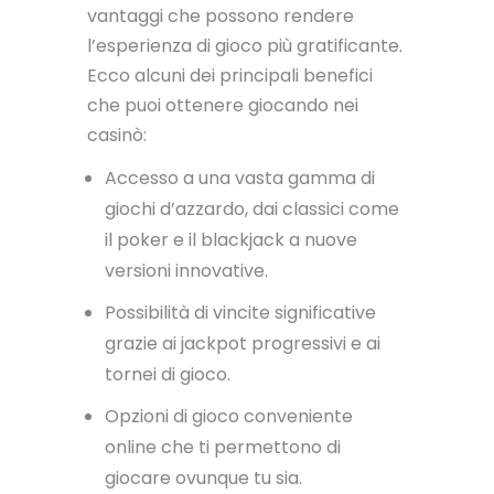
vantaggi che possono rendere
l’esperienza di gioco più gratificante.
Ecco alcuni dei principali benefici
che puoi ottenere giocando nei
casinò:
Accesso a una vasta gamma di
giochi d’azzardo, dai classici come
il poker e il blackjack a nuove
versioni innovative.
Possibilità di vincite significative
grazie ai jackpot progressivi e ai
tornei di gioco.
Opzioni di gioco conveniente
online che ti permettono di
giocare ovunque tu sia.