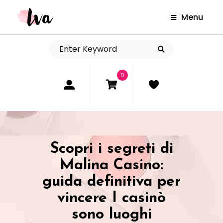
Menu
0
Scopri i segreti di
Malina Casino:
guida definitiva per
vincere I casinò
sono luoghi