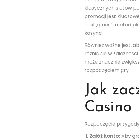
klasycznych slotów po
promocji jest kluczow
dostępność metod płat
kasyna.
Również ważne jest, a
różnić się w zależnoś
może znacznie zwiększ
rozpoczęciem gry:
Jak zac
Casino
Rozpoczęcie przygody z
Załóż konto:
Aby grać