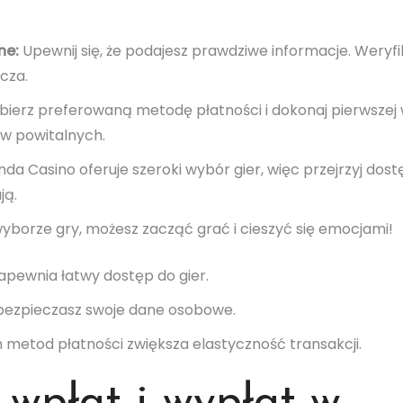
ne:
Upewnij się, że podajesz prawdziwe informacje. Weryfi
cza.
ierz preferowaną metodę płatności i dokonaj pierwszej 
w powitalnych.
da Casino oferuje szeroki wybór gier, więc przejrzyj dost
ją.
yborze gry, możesz zacząć grać i cieszyć się emocjami!
apewnia łatwy dostęp do gier.
zabezpieczasz swoje dane osobowe.
metod płatności zwiększa elastyczność transakcji.