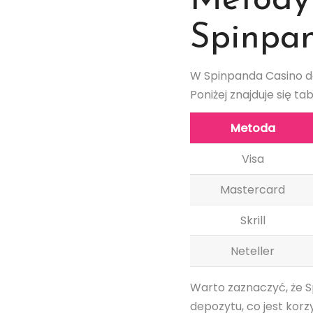
Metody 
Spinpa
W Spinpanda Casino do
Poniżej znajduje się t
Metoda
Visa
Mastercard
Skrill
Neteller
Warto zaznaczyć, że 
depozytu, co jest korz