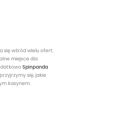
 się wśród wielu ofert.
alne miejsce dla
dodatkowo
Spinpanda
zyjrzymy się, jakie
tym kasynem.