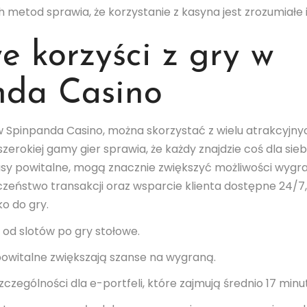
h metod sprawia, że korzystanie z kasyna jest zrozumiałe
e korzyści z gry w
nda Casino
w Spinpanda Casino, można skorzystać z wielu atrakcyjnyc
zerokiej gamy gier sprawia, że każdy znajdzie coś dla sieb
sy powitalne, mogą znacznie zwiększyć możliwości wygr
zeństwo transakcji oraz wsparcie klienta dostępne 24/7,
o do gry.
 od slotów po gry stołowe.
owitalne zwiększają szanse na wygraną.
zczególności dla e-portfeli, które zajmują średnio 17 minut