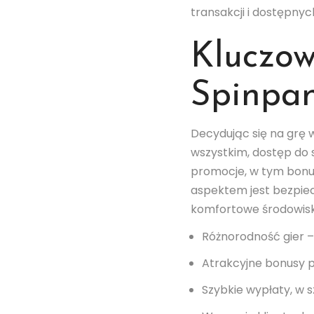
transakcji i dostępnyc
Kluczow
Spinpa
Decydując się na grę 
wszystkim, dostęp do s
promocje, w tym bonu
aspektem jest bezpiec
komfortowe środowisk
Różnorodność gier –
Atrakcyjne bonusy p
Szybkie wypłaty, w s