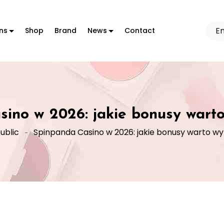
ons
Shop
Brand
News
Contact
ino w 2026: jakie bonusy wart
ublic
Spinpanda Casino w 2026: jakie bonusy warto w