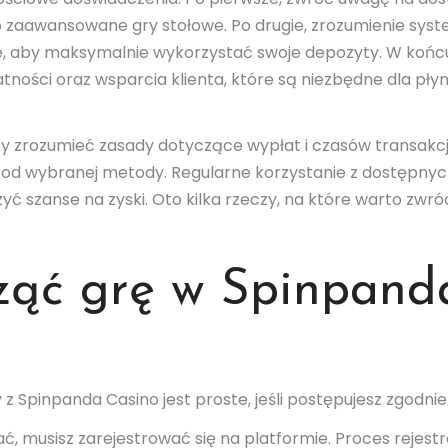
 zaawansowane gry stołowe. Po drugie, zrozumienie sys
e, aby maksymalnie wykorzystać swoje depozyty. W końc
ności oraz wsparcia klienta, które są niezbędne dla pły
by zrozumieć zasady dotyczące wypłat i czasów transakc
ci od wybranej metody. Regularne korzystanie z dostępny
yć szanse na zyski. Oto kilka rzeczy, na które warto zwr
ząć grę w Spinpand
 Spinpanda Casino jest proste, jeśli postępujesz zgodnie
, musisz zarejestrować się na platformie. Proces rejestrac