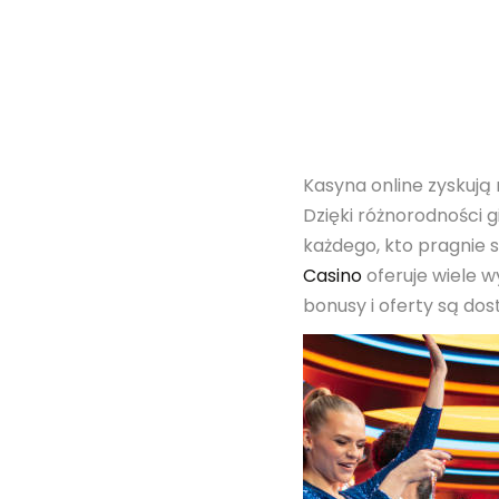
Kasyna online zyskują 
Dzięki różnorodności 
każdego, kto pragnie
Casino
oferuje wiele w
bonusy i oferty są d