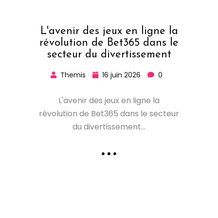
L'avenir des jeux en ligne la
révolution de Bet365 dans le
secteur du divertissement
Themis
16 juin 2026
0
L'avenir des jeux en ligne la
révolution de Bet365 dans le secteur
du divertissement...