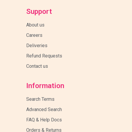
Support
About us
Careers
Deliveries
Refund Requests
Contact us
Information
Search Terms
Advanced Search
FAQ & Help Docs
Orders & Returns