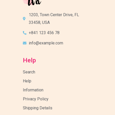
1203, Town Center Drive, FL
33458, USA
+841 123 456 78
info@example.com
Help
Search
Help
Information
Privacy Policy
Shipping Details