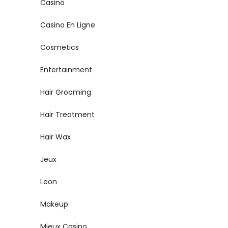
Casino
Casino En Ligne
Cosmetics
Entertainment
Hair Grooming
Hair Treatment
Hair Wax
Jeux
Leon
Makeup
Mieux Casino