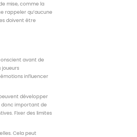
s de mise, comme la
se rappeler qu’aucune
ies doivent être
e conscient avant de
 joueurs
s émotions influencer
s peuvent développer
t donc important de
ves. Fixer des limites
elles. Cela peut