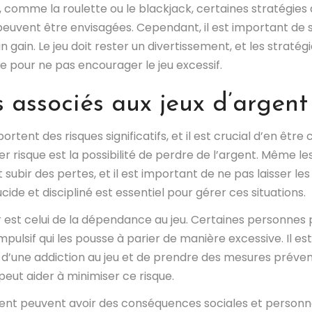
o, comme la roulette ou le blackjack, certaines stratégie
euvent être envisagées. Cependant, il est important de 
n gain. Le jeu doit rester un divertissement, et les stratég
e pour ne pas encourager le jeu excessif.
s associés aux jeux d’argent
rtent des risques significatifs, et il est crucial d’en êtr
risque est la possibilité de perdre de l’argent. Même les
ubir des pertes, et il est important de ne pas laisser le
ucide et discipliné est essentiel pour gérer ces situations.
r est celui de la dépendance au jeu. Certaines personne
lsif qui les pousse à parier de manière excessive. Il es
 d’une addiction au jeu et de prendre des mesures préventi
eut aider à minimiser ce risque.
rgent peuvent avoir des conséquences sociales et personn