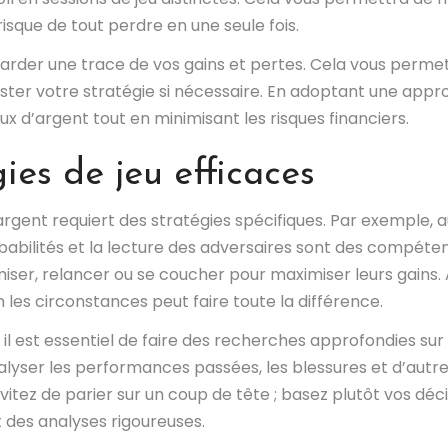
risque de tout perdre en une seule fois.
de garder une trace de vos gains et pertes. Cela vous perme
ter votre stratégie si nécessaire. En adoptant une appro
ux d’argent tout en minimisant les risques financiers.
ies de jeu efficaces
rgent requiert des stratégies spécifiques. Par exemple, a
bilités et la lecture des adversaires sont des compétenc
miser, relancer ou se coucher pour maximiser leurs gains
n les circonstances peut faire toute la différence.
, il est essentiel de faire des recherches approfondies sur
alyser les performances passées, les blessures et d’autr
itez de parier sur un coup de tête ; basez plutôt vos déci
t des analyses rigoureuses.