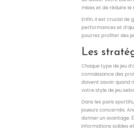
mises et de réduire le 
Enfin, il est crucial 
performances et d’ajus
pourrez profiter des je
Les stratég
Chaque type de jeu d’a
connaissance des proba
doivent savoir quand 
votre style de jeu selo
Dans les paris sportifs
joueurs concernés. An
donner un avantage. Év
informations solides e