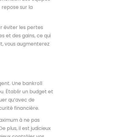
 repose sur la
r éviter les pertes
s et des gains, ce qui
t, vous augmenterez
gent. Une bankroll
u. Établir un budget et
ouer qu’avec de
urité financière.
maximum à ne pas
 plus, il est judicieux
mieux contrôler vos