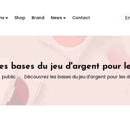
ons
Shop
Brand
News
Contact
es bases du jeu d'argent pour l
public
Découvrez les bases du jeu d'argent pour les 