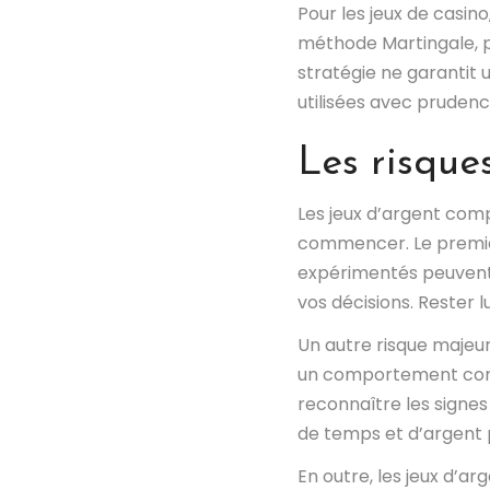
Pour les jeux de casin
méthode Martingale, p
stratégie ne garantit u
utilisées avec prudenc
Les risque
Les jeux d’argent compo
commencer. Le premier 
expérimentés peuvent s
vos décisions. Rester l
Un autre risque majeu
un comportement compu
reconnaître les signes
de temps et d’argent p
En outre, les jeux d’a