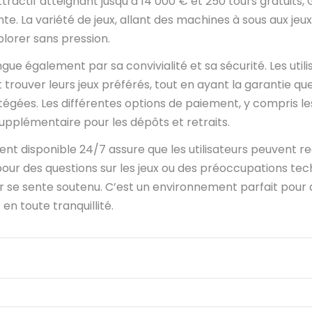
ractif atteignant jusqu’à 14 000 € et 250 tours gratuits, 
te. La variété de jeux, allant des machines à sous aux jeu
lorer sans pression.
ngue également par sa convivialité et sa sécurité. Les util
 trouver leurs jeux préférés, tout en ayant la garantie qu
tégées. Les différentes options de paiement, y compris l
 supplémentaire pour les dépôts et retraits.
ient disponible 24/7 assure que les utilisateurs peuvent re
ur des questions sur les jeux ou des préoccupations tech
r se sente soutenu. C’est un environnement parfait pour 
en toute tranquillité.