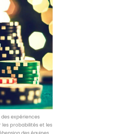
t des expériences
 les probabilités et les
réhension des équipes