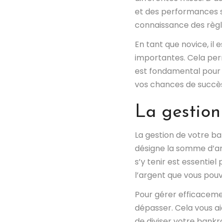
et des performances s
connaissance des règle
En tant que novice, il 
importantes. Cela perm
est fondamental pour
vos chances de succès
La gestion
La gestion de votre ba
désigne la somme d’arg
s’y tenir est essentie
l’argent que vous pouv
Pour gérer efficacem
dépasser. Cela vous aid
de diviser votre bankr