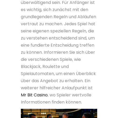
überwältigend sein. Für Anfänger ist
es wichtig, sich zunächst mit den
grundlegenden Regeln und Abläufen
vertraut zu machen. Jedes Spiel hat
seine eigenen speziellen Regeln, die
zu verstehen entscheidend sind, um
eine fundierte Entscheidung treffen
zu können. Informieren Sie sich über
die verschiedenen Spiele, wie
Blackjack, Roulette und
Spielautomaten, um einen Überblick
über das Angebot zu erhalten. Ein
weiterer hilfreicher Anlaufpunkt ist
Mr Bit Casino
, wo Spieler wertvolle
Informationen finden können.