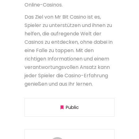
Online-Casinos.
Das Ziel von Mr Bit Casino ist es,
Spieler zu unterstützen und ihnen zu
helfen, die aufregende Welt der
Casinos zu entdecken, ohne dabei in
eine Falle zu tappen. Mit den
richtigen Informationen und einem
verantwortungsvollen Ansatz kann
jeder Spieler die Casino-Erfahrung
genießen und aus ihr lernen.
Public