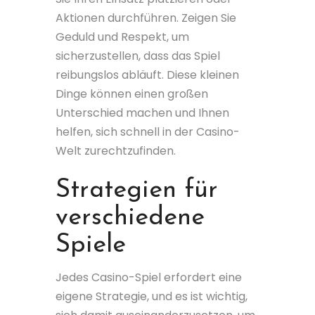
Aktionen durchführen. Zeigen Sie
Geduld und Respekt, um
sicherzustellen, dass das Spiel
reibungslos abläuft. Diese kleinen
Dinge können einen großen
Unterschied machen und Ihnen
helfen, sich schnell in der Casino-
Welt zurechtzufinden.
Strategien für
verschiedene
Spiele
Jedes Casino-Spiel erfordert eine
eigene Strategie, und es ist wichtig,