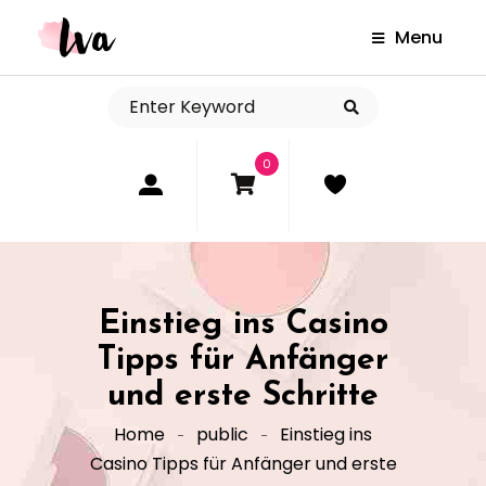
Menu
0
Einstieg ins Casino
Tipps für Anfänger
und erste Schritte
Home
public
Einstieg ins
Casino Tipps für Anfänger und erste