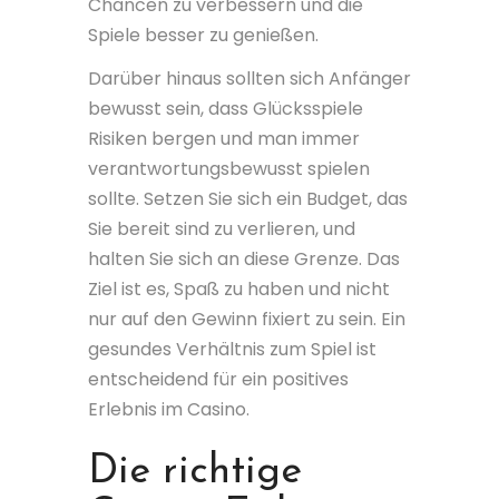
Chancen zu verbessern und die
Spiele besser zu genießen.
Darüber hinaus sollten sich Anfänger
bewusst sein, dass Glücksspiele
Risiken bergen und man immer
verantwortungsbewusst spielen
sollte. Setzen Sie sich ein Budget, das
Sie bereit sind zu verlieren, und
halten Sie sich an diese Grenze. Das
Ziel ist es, Spaß zu haben und nicht
nur auf den Gewinn fixiert zu sein. Ein
gesundes Verhältnis zum Spiel ist
entscheidend für ein positives
Erlebnis im Casino.
Die richtige