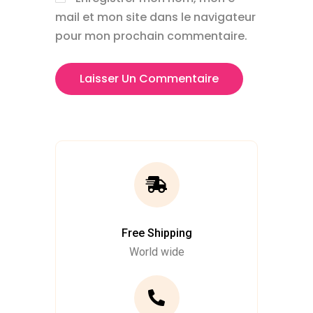
mail et mon site dans le navigateur
pour mon prochain commentaire.
Free Shipping
World wide