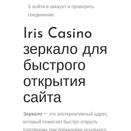
войти в аккаунт и проверить
соединение.
Iris Casino
зеркало для
быстрого
открытия
сайта
Зеркало
— это альтернативный адрес,
который помогает быстро открыть
платформу при блокировке основного