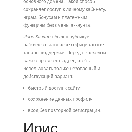
основного домена. Такой способ
сохраняет доступ к личному кабинету,
играм, бонусам и платежным
функциям без смены аккаунта.
Ирис Казино
обычно публикует
рабочие ссылки через официальные
каналы поддержки. Перед переходом
важно проверить адрес, чтобы
использовать только безопасный и
действующий вариант.
быстрый доступ к сайту;
сохранение данных профиля;
вход без повторной регистрации.
Ирис