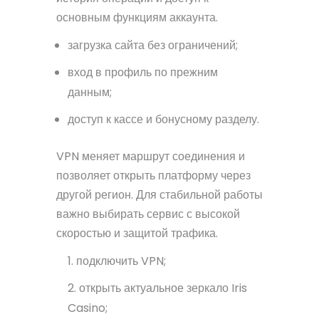
основным функциям аккаунта.
загрузка сайта без ограничений;
вход в профиль по прежним
данным;
доступ к кассе и бонусному разделу.
VPN меняет маршрут соединения и
позволяет открыть платформу через
другой регион. Для стабильной работы
важно выбирать сервис с высокой
скоростью и защитой трафика.
подключить VPN;
открыть актуальное зеркало Iris
Casino;