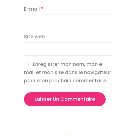
E-mail
*
Site web
Enregistrer mon nom, mon e-
mail et mon site dans le navigateur
pour mon prochain commentaire.