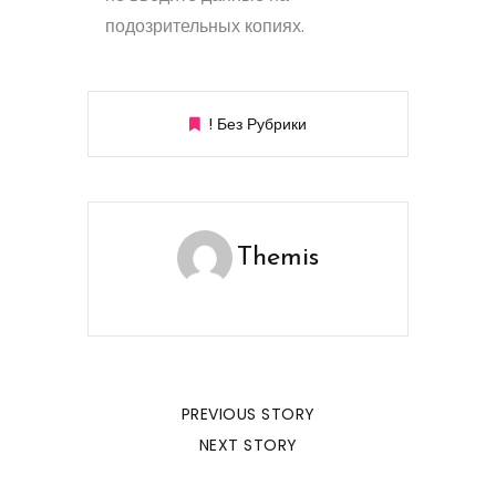
подозрительных копиях.
! Без Рубрики
Themis
PREVIOUS STORY
NEXT STORY