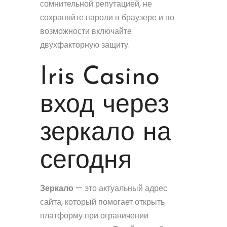
сомнительной репутацией, не
сохраняйте пароли в браузере и по
возможности включайте
двухфакторную защиту.
Iris Casino
вход через
зеркало на
сегодня
Зеркало
— это актуальный адрес
сайта, который помогает открыть
платформу при ограничении