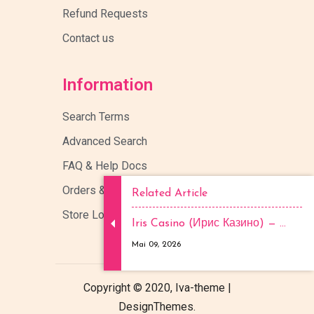
Refund Requests
Contact us
Information
Search Terms
Advanced Search
FAQ & Help Docs
Orders & Returns
Related Article
Store Location
Iris Casino (Ирис Казино) — ...
Mai 09, 2026
Copyright © 2020, Iva-theme |
DesignThemes.