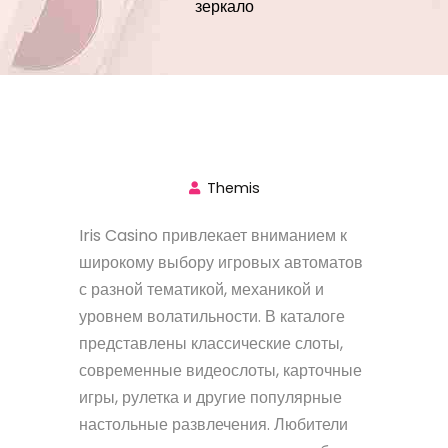
зеркало
Themis
Iris Casino привлекает вниманием к
широкому выбору игровых автоматов
с разной тематикой, механикой и
уровнем волатильности. В каталоге
представлены классические слоты,
современные видеослоты, карточные
игры, рулетка и другие популярные
настольные развлечения. Любители