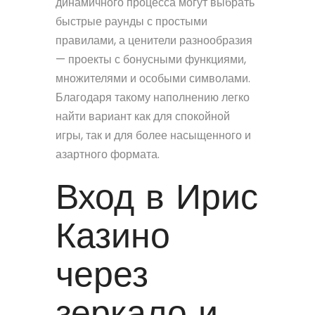
динамичного процесса могут выбрать
быстрые раунды с простыми
правилами, а ценители разнообразия
— проекты с бонусными функциями,
множителями и особыми символами.
Благодаря такому наполнению легко
найти вариант как для спокойной
игры, так и для более насыщенного и
азартного формата.
Вход в Ирис
Казино
через