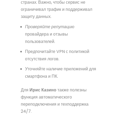
странах. Важно, чтобы сервис не
ограничивал трафик и поддерживал
защиту данных.
Проверяйте репутацию
провайдера и отзывы
пользователей.
Предпочитайте VPN с политикой
отсутствия логов.
Уточняйте наличие приложений для
смартфона и ПК.
Для
Ирис Казино
также полезны
функция автоматического
переподключения и техподдержка
24/7.