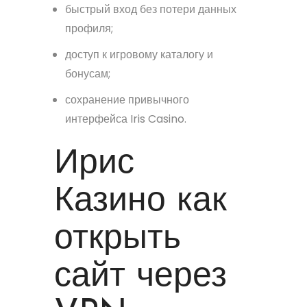
быстрый вход без потери данных
профиля;
доступ к игровому каталогу и
бонусам;
сохранение привычного
интерфейса Iris Casino.
Ирис
Казино как
открыть
сайт через