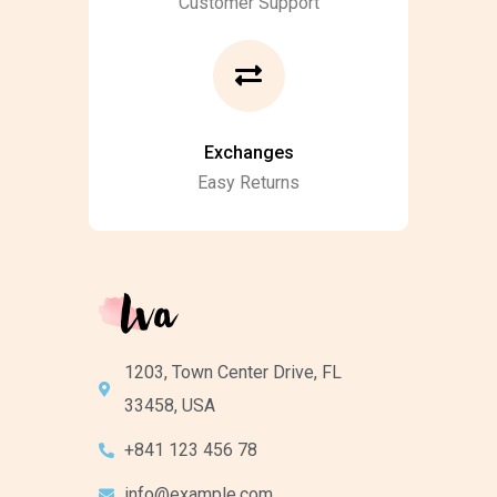
Customer Support
Exchanges
Easy Returns
1203, Town Center Drive, FL
33458, USA
+841 123 456 78
info@example.com