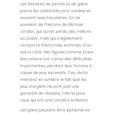
Les histoires de pertes et de gains
parmi les célébrités sont variées et
souvent spectaculaires. On se
souvient de l’histoire de Michael
Jordan, qui aurait perdu des millions
au poker, mais qui a également
remporté d’énormes sommes. D’un
autre côté, des figures comme Drew
Barrymore ont connu des difficultés
importantes, perdant leur fortune à
cause de jeux excessifs. Ces récits
mettent en lumière le fait que les
jeux d’argent ne sont pas une
garantie de réussite, même pour
ceux qui ont une carrière brillante.
Les gains peuvent être éphémères