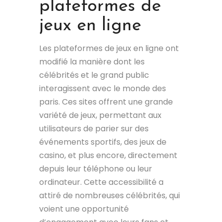
plateformes de
jeux en ligne
Les plateformes de jeux en ligne ont
modifié la manière dont les
célébrités et le grand public
interagissent avec le monde des
paris. Ces sites offrent une grande
variété de jeux, permettant aux
utilisateurs de parier sur des
événements sportifs, des jeux de
casino, et plus encore, directement
depuis leur téléphone ou leur
ordinateur. Cette accessibilité a
attiré de nombreuses célébrités, qui
voient une opportunité