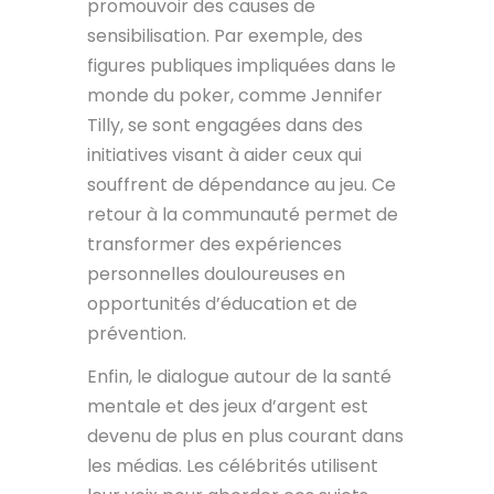
promouvoir des causes de
sensibilisation. Par exemple, des
figures publiques impliquées dans le
monde du poker, comme Jennifer
Tilly, se sont engagées dans des
initiatives visant à aider ceux qui
souffrent de dépendance au jeu. Ce
retour à la communauté permet de
transformer des expériences
personnelles douloureuses en
opportunités d’éducation et de
prévention.
Enfin, le dialogue autour de la santé
mentale et des jeux d’argent est
devenu de plus en plus courant dans
les médias. Les célébrités utilisent