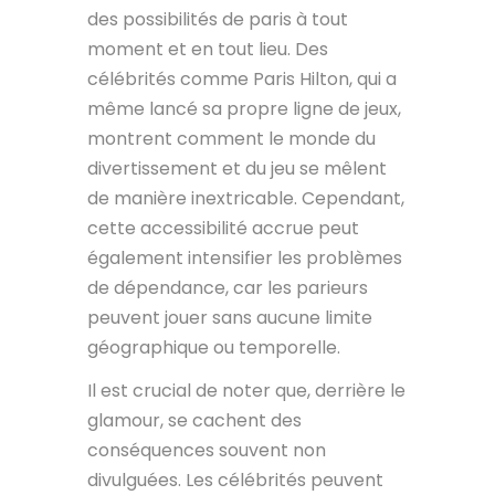
des possibilités de paris à tout
moment et en tout lieu. Des
célébrités comme Paris Hilton, qui a
même lancé sa propre ligne de jeux,
montrent comment le monde du
divertissement et du jeu se mêlent
de manière inextricable. Cependant,
cette accessibilité accrue peut
également intensifier les problèmes
de dépendance, car les parieurs
peuvent jouer sans aucune limite
géographique ou temporelle.
Il est crucial de noter que, derrière le
glamour, se cachent des
conséquences souvent non
divulguées. Les célébrités peuvent