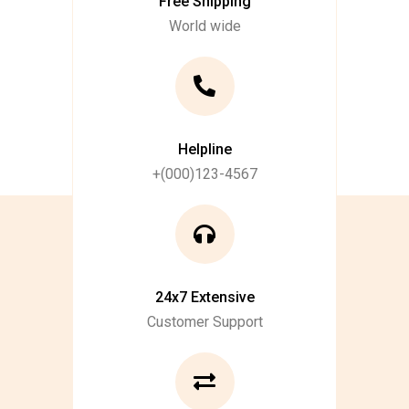
Free Shipping
World wide
Helpline
+(000)123-4567
24x7 Extensive
Customer Support