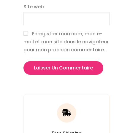
Site web
Enregistrer mon nom, mon e-
mail et mon site dans le navigateur
pour mon prochain commentaire.