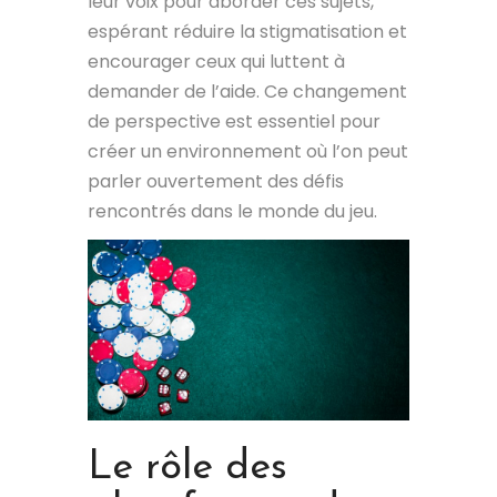
leur voix pour aborder ces sujets,
espérant réduire la stigmatisation et
encourager ceux qui luttent à
demander de l’aide. Ce changement
de perspective est essentiel pour
créer un environnement où l’on peut
parler ouvertement des défis
rencontrés dans le monde du jeu.
Le rôle des