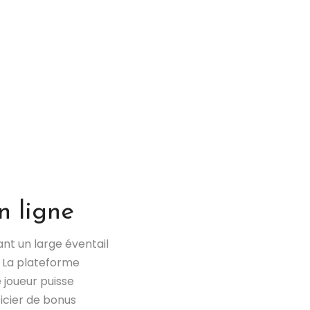
n ligne
nt un large éventail
. La plateforme
e joueur puisse
ficier de bonus