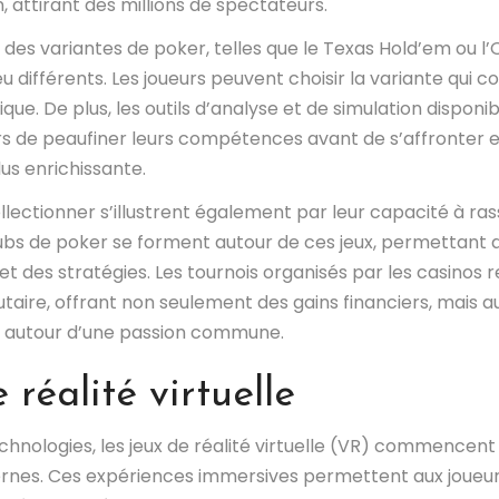
on, attirant des millions de spectateurs.
 des variantes de poker, telles que le Texas Hold’em ou 
eu différents. Les joueurs peuvent choisir la variante qui 
ue. De plus, les outils d’analyse et de simulation disponib
s de peaufiner leurs compétences avant de s’affronter e
us enrichissante.
ollectionner s’illustrent également par leur capacité à r
s de poker se forment autour de ces jeux, permettant 
et des stratégies. Les tournois organisés par les casinos 
re, offrant non seulement des gains financiers, mais au
ux autour d’une passion commune.
 réalité virtuelle
hnologies, les jeux de réalité virtuelle (VR) commencent 
rnes. Ces expériences immersives permettent aux joueur