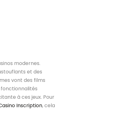
casinos modernes.
stouflants et des
èmes vont des films
 fonctionnalités
itante à ces jeux. Pour
Casino Inscription
, cela