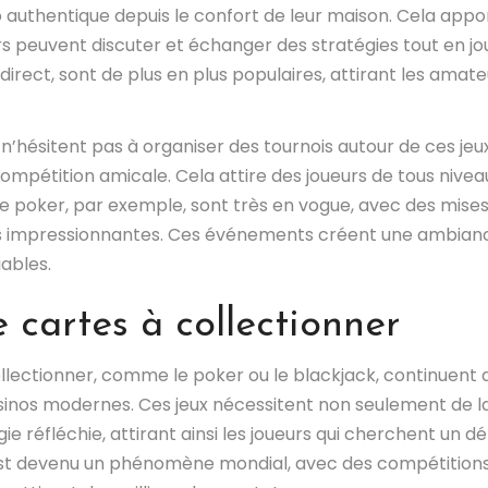
authentique depuis le confort de leur maison. Cela appo
eurs peuvent discuter et échanger des stratégies tout en jou
 direct, sont de plus en plus populaires, attirant les amat
’hésitent pas à organiser des tournois autour de ces jeux
 compétition amicale. Cela attire des joueurs de tous nivea
de poker, par exemple, sont très en vogue, avec des mises
 impressionnantes. Ces événements créent une ambiance
ables.
 cartes à collectionner
ollectionner, comme le poker ou le blackjack, continuent 
sinos modernes. Ces jeux nécessitent non seulement de l
 réfléchie, attirant ainsi les joueurs qui cherchent un défi
est devenu un phénomène mondial, avec des compétitions