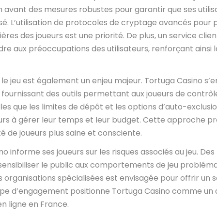
 avant des mesures robustes pour garantir que ses utilis
é. L’utilisation de protocoles de cryptage avancés pour 
ères des joueurs est une priorité. De plus, un service clien
re aux préoccupations des utilisateurs, renforçant ainsi 
s le jeu est également un enjeu majeur. Tortuga Casino s
 fournissant des outils permettant aux joueurs de contrôl
lles que les limites de dépôt et les options d’auto-exclus
teurs à gérer leur temps et leur budget. Cette approche p
de joueurs plus saine et consciente.
no informe ses joueurs sur les risques associés au jeu. De
sensibiliser le public aux comportements de jeu probléma
 organisations spécialisées est envisagée pour offrir un 
ype d’engagement positionne Tortuga Casino comme un 
 en ligne en France.