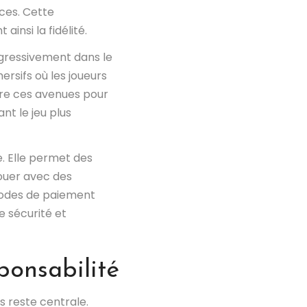
ces. Cette
ainsi la fidélité.
rogressivement dans le
rsifs où les joueurs
ore ces avenues pour
nt le jeu plus
e. Elle permet des
jouer avec des
hodes de paiement
e sécurité et
ponsabilité
rs reste centrale.