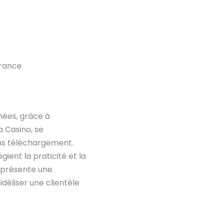
France
nées, grâce à
 Casino, se
ans téléchargement.
ient la praticité et la
présente une
déliser une clientèle