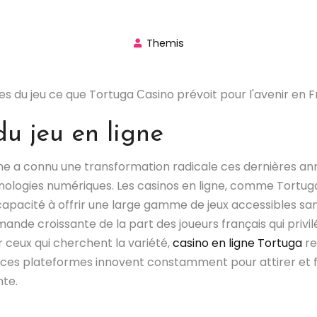
Themis
s du jeu ce que Tortuga Сasino prévoit pour l'avenir en 
du jeu en ligne
gne a connu une transformation radicale ces dernières an
ologies numériques. Les casinos en ligne, comme Tortuga
apacité à offrir une large gamme de jeux accessibles s
nde croissante de la part des joueurs français qui privilég
ur ceux qui cherchent la variété,
casino en ligne Tortuga
re
 ces plateformes innovent constamment pour attirer et fi
nte.