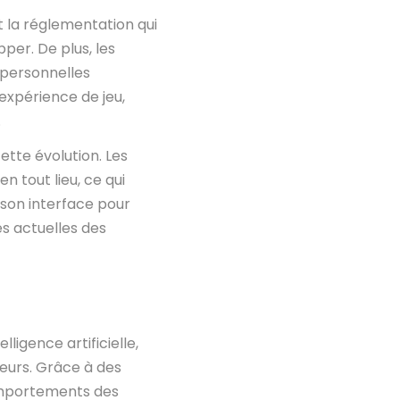
t la réglementation qui
per. De plus, les
 personnelles
 expérience de jeu,
.
ette évolution. Les
 tout lieu, ce qui
 son interface pour
s actuelles des
ligence artificielle,
ueurs. Grâce à des
omportements des