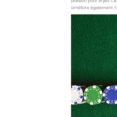
passion pour le jeu. 
améliore également l’