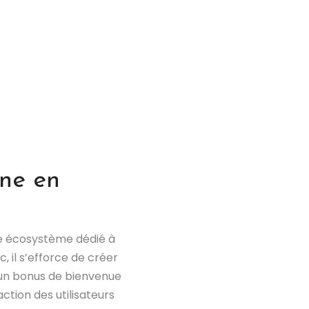
gne en
ble écosystème dédié à
, il s’efforce de créer
c un bonus de bienvenue
ction des utilisateurs