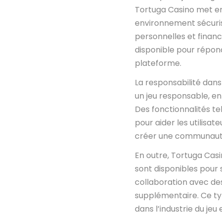
Tortuga Casino met en
environnement sécuris
personnelles et financi
disponible pour répond
plateforme.
La responsabilité dan
un jeu responsable, en
Des fonctionnalités te
pour aider les utilisa
créer une communauté 
En outre, Tortuga Casi
sont disponibles pour 
collaboration avec des
supplémentaire. Ce t
dans l’industrie du jeu