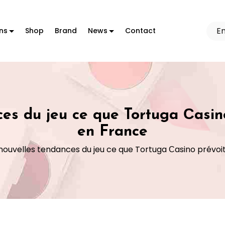
ons
Shop
Brand
News
Contact
es du jeu ce que Tortuga Сasino
en France
nouvelles tendances du jeu ce que Tortuga Сasino prévoit