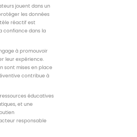
ateurs jouent dans un
protéger les données
tèle réactif est
la confiance dans la
’engage à promouvoir
er leur expérience.
ion sont mises en place
réventive contribue à
s ressources éducatives
tiques, et une
soutien
acteur responsable