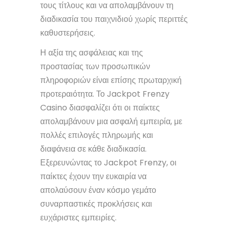
τους τίτλους και να απολαμβάνουν τη
διαδικασία του παιχνιδιού χωρίς περιττές
καθυστερήσεις.
Η αξία της ασφάλειας και της
προστασίας των προσωπικών
πληροφοριών είναι επίσης πρωταρχική
προτεραιότητα. Το Jackpot Frenzy
Casino διασφαλίζει ότι οι παίκτες
απολαμβάνουν μια ασφαλή εμπειρία, με
πολλές επιλογές πληρωμής και
διαφάνεια σε κάθε διαδικασία.
Εξερευνώντας το Jackpot Frenzy, οι
παίκτες έχουν την ευκαιρία να
απολαύσουν έναν κόσμο γεμάτο
συναρπαστικές προκλήσεις και
ευχάριστες εμπειρίες.