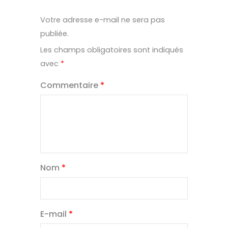
Votre adresse e-mail ne sera pas
publiée.
Les champs obligatoires sont indiqués
avec
*
Commentaire
*
Nom
*
E-mail
*