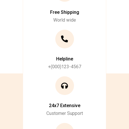
Free Shipping
World wide
Helpline
+(000)123-4567
24x7 Extensive
Customer Support