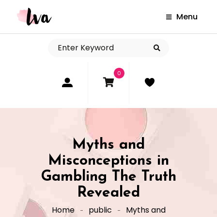
Menu
0
Myths and
Misconceptions in
Gambling The Truth
Revealed
Home
public
Myths and