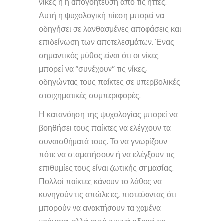
νίκες ή η απογοήτευση από τις ήττες.
Αυτή η ψυχολογική πίεση μπορεί να
οδηγήσει σε λανθασμένες αποφάσεις και
επιδείνωση των αποτελεσμάτων. Ένας
σημαντικός μύθος είναι ότι οι νίκες
μπορεί να “συνέχουν” τις νίκες,
οδηγώντας τους παίκτες σε υπερβολικές
στοιχηματικές συμπεριφορές.
Η κατανόηση της ψυχολογίας μπορεί να
βοηθήσει τους παίκτες να ελέγχουν τα
συναισθήματά τους. Το να γνωρίζουν
πότε να σταματήσουν ή να ελέγξουν τις
επιθυμίες τους είναι ζωτικής σημασίας.
Πολλοί παίκτες κάνουν το λάθος να
κυνηγούν τις απώλειες, πιστεύοντας ότι
μπορούν να ανακτήσουν τα χαμένα