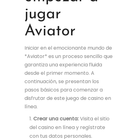
jugar
Aviator
Iniciar en el emocionante mundo de
*Aviator* es un proceso sencillo que
garantiza una experiencia fluida
desde el primer momento. A
continuación, se presentan los
pasos básicos para comenzar a
disfrutar de este juego de casino en
línea.
Crear una cuenta:
Visita el sitio
del casino en línea y regístrate
con tus datos personales.