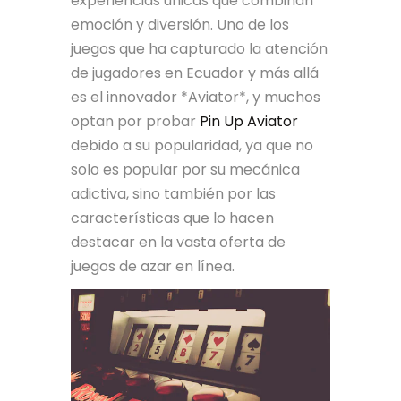
experiencias únicas que combinan
emoción y diversión. Uno de los
juegos que ha capturado la atención
de jugadores en Ecuador y más allá
es el innovador *Aviator*, y muchos
optan por probar
Pin Up Aviator
debido a su popularidad, ya que no
solo es popular por su mecánica
adictiva, sino también por las
características que lo hacen
destacar en la vasta oferta de
juegos de azar en línea.