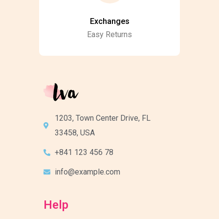
Exchanges
Easy Returns
1203, Town Center Drive, FL
33458, USA
+841 123 456 78
info@example.com
Help