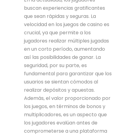
buscan experiencias gratificantes
que sean rápidas y seguras. La
velocidad en los juegos de casino es
crucial, ya que permite a los
jugadores realizar múltiples jugadas
en un corto período, aumentando
así las posibilidades de ganar. La
seguridad, por su parte, es
fundamental para garantizar que los
usuarios se sientan cómodos al
realizar depósitos y apuestas.
Además, el valor proporcionado por
los juegos, en términos de bonos y
multiplicadores, es un aspecto que
los jugadores evalúan antes de
comprometerse a una plataforma