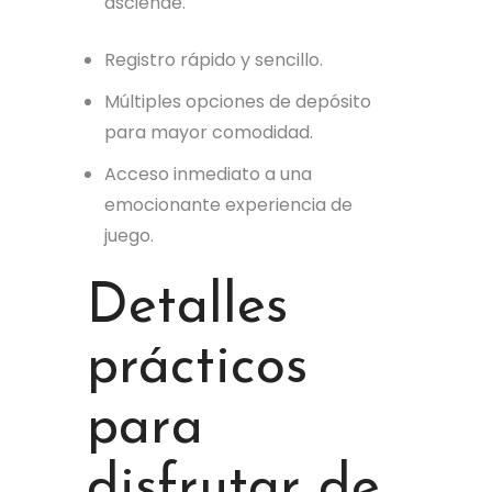
asciende.
Registro rápido y sencillo.
Múltiples opciones de depósito
para mayor comodidad.
Acceso inmediato a una
emocionante experiencia de
juego.
Detalles
prácticos
para
disfrutar de