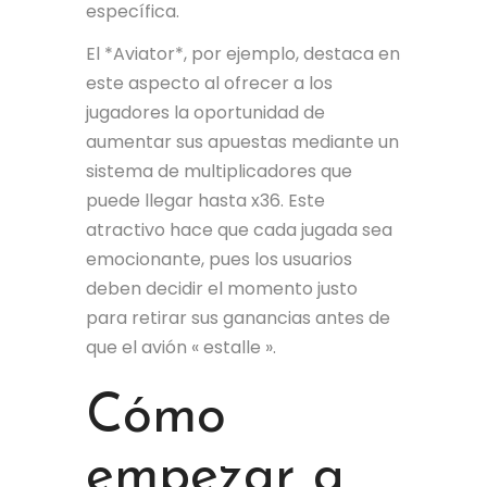
específica.
El *Aviator*, por ejemplo, destaca en
este aspecto al ofrecer a los
jugadores la oportunidad de
aumentar sus apuestas mediante un
sistema de multiplicadores que
puede llegar hasta x36. Este
atractivo hace que cada jugada sea
emocionante, pues los usuarios
deben decidir el momento justo
para retirar sus ganancias antes de
que el avión « estalle ».
Cómo
empezar a