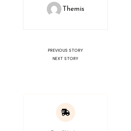
Themis
PREVIOUS STORY
NEXT STORY