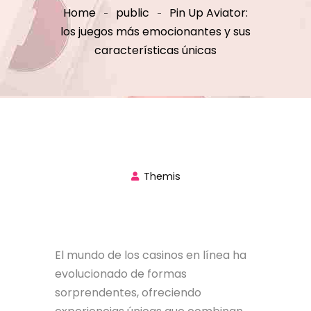
Home
public
Pin Up Aviator:
los juegos más emocionantes y sus
características únicas
Themis
El mundo de los casinos en línea ha
evolucionado de formas
sorprendentes, ofreciendo