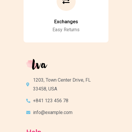
Exchanges
Easy Returns
1203, Town Center Drive, FL
33458, USA
+841 123 456 78
info@example.com