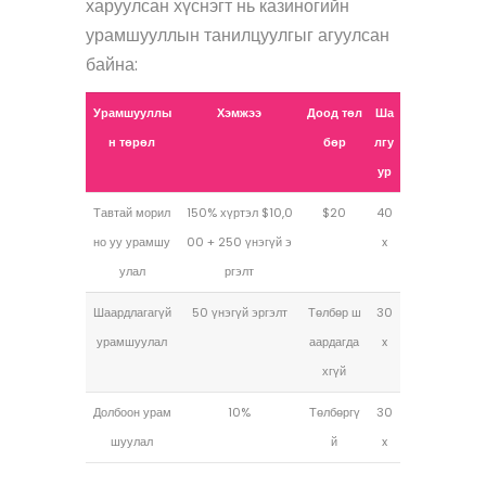
харуулсан хүснэгт нь казиногийн
урамшууллын танилцуулгыг агуулсан
байна:
Урамшууллы
Хэмжээ
Доод төл
Ша
н төрөл
бөр
лгу
ур
Тавтай морил
150% хүртэл $10,0
$20
40
но уу урамшу
00 + 250 үнэгүй э
x
улал
ргэлт
Шаардлагагүй
50 үнэгүй эргэлт
Төлбөр ш
30
урамшуулал
аардагда
x
хгүй
Долбоон урам
10%
Төлбөргү
30
шуулал
й
x