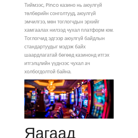
Тиймээс, Pinco казино нь аюулгүй
төлбөрийн сонголтууд, аюулгүй
эмчилгээ, мөн тоглогчдын эрхийг
хамгаалах нилээд чухал платформ юм.
Тоглогчид эдгээр аюулгүй байдлын
стандартуудыг мэдэж байх
шаардлагатай бөгөөд казинонд итгэх
итгэлцлийн үүднээс чухал ач
холбогдолтой байна.
Яагаад