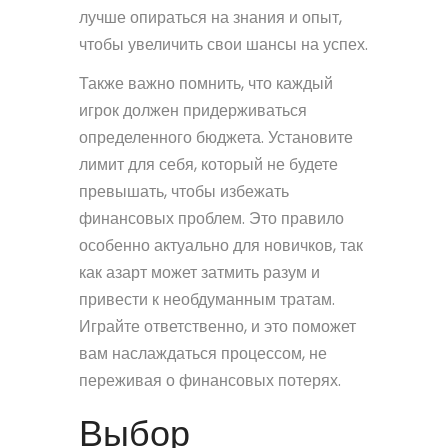
лучше опираться на знания и опыт,
чтобы увеличить свои шансы на успех.
Также важно помнить, что каждый
игрок должен придерживаться
определенного бюджета. Установите
лимит для себя, который не будете
превышать, чтобы избежать
финансовых проблем. Это правило
особенно актуально для новичков, так
как азарт может затмить разум и
привести к необдуманным тратам.
Играйте ответственно, и это поможет
вам наслаждаться процессом, не
переживая о финансовых потерях.
Выбор