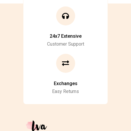
24x7 Extensive
Customer Support
Exchanges
Easy Returns