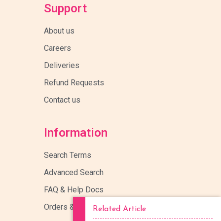
Support
About us
Careers
Deliveries
Refund Requests
Contact us
Information
Search Terms
Advanced Search
FAQ & Help Docs
Orders & Returns
Related Article