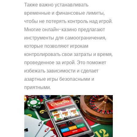
Также важно устанавливать
временные и финансовые лимиты,
чтобы не потерять контроль над игрой.
Многие онлайн-казино предлагают
инструменты для самоограничения,
которые позволяют игрокам
контролировать свои затраты и время,
проведенное за игрой. Это поможет
избежать зависимости и сделает
азартные игры безопасными и
приятными.