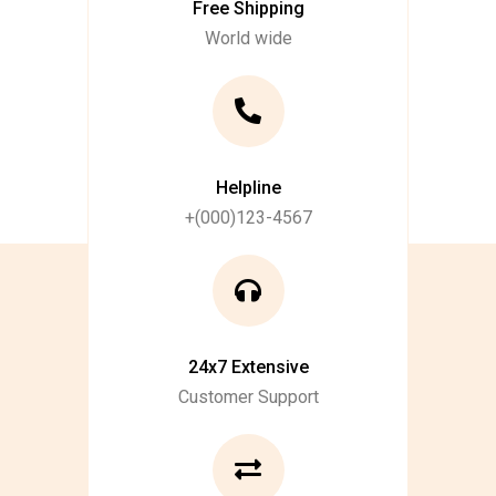
Free Shipping
World wide
Helpline
+(000)123-4567
24x7 Extensive
Customer Support