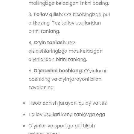
mailingizga keladigan linkni bosing.
To’lov qilish:
O’z hisobingizga pul
o’tkazing. Tez to’lov usullaridan
birini tanlang.
O’yin tanlash:
O’z
qiziqishlaringizga mos keladigan
o’yinlardan birini tanlang.
O’ynashni boshlang:
O’yinlarni
boshlang va o’yin jarayoni bilan
zavqlaning.
Hisob ochish jarayoni qulay va tez
To’lov usullari keng tanlovga ega
O’yinlar va sportga pul tikish