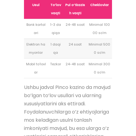
Usul
To’lov
Pul o’tkazis
Cheklovlar
vaqti
h vaqti
Bank kartal
1-3 da
24-48 soat
Minimal 100
ari
qiqa
00 so’m
Elektron ha
1 daqi
24 soat
Minimal 500
myonlar
qa
0 so’m
Mobil to’lovl
Tezkor
24-48 soat
Minimal 300
ar
0 so’m
Ushbu jadval Pinco kazino da mavjud
bo’lgan to’lov usullari va ularning
xususiyatlarini aks ettiradi.
Foydalanuvchilarga o’z ehtiyojlariga
mos keladigan usulni tanlash
imkoniyati mavjud, bu esa ularga o’z