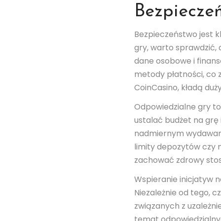
Bezpieczeń
Bezpieczeństwo jest 
gry, warto sprawdzić,
dane osobowe i finans
metody płatności, co 
CoinCasino, kładą duży
Odpowiedzialne gry to
ustalać budżet na grę 
nadmiernym wydawaniem
limity depozytów czy m
zachować zdrowy stos
Wspieranie inicjatyw n
Niezależnie od tego, 
związanych z uzależni
temat odpowiedzialnyc