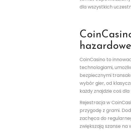
dla wszystkich uczest
CoinCasin
hazardow
CoinCasino to innowa
technologiami, umożliw
bezpiecznymi transakc
wybór gier, od klasyc
każdy znajdzie coś dla 
Rejestracja w CoinCas
przygodę z grami. Dod
zachęca do regularneg
zwiększają szanse na 