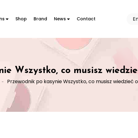
ons
Shop
Brand
News
Contact
ie Wszystko, co musisz wiedzie
Przewodnik po kasynie Wszystko, co musisz wiedzieć o