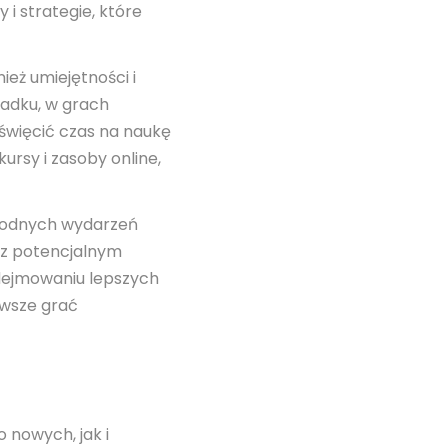
i strategie, które
ież umiejętności i
padku, w grach
święcić czas na naukę
ursy i zasoby online,
orodnych wydarzeń
 z potencjalnym
odejmowaniu lepszych
awsze grać
nowych, jak i