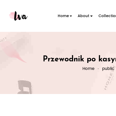
Home
About
Collecti
Przewodnik po kasyn
Home
public