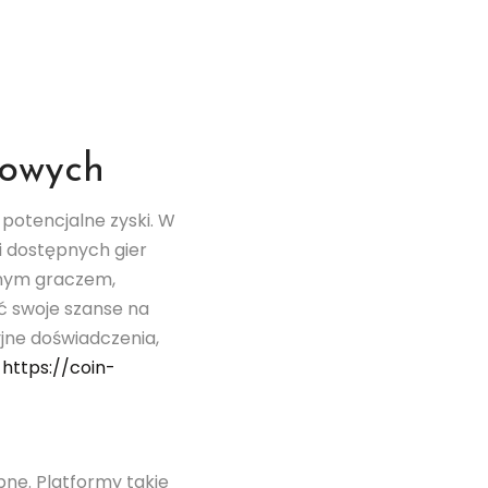
dowych
 potencjalne zyski. W
i dostępnych gier
zonym graczem,
ć swoje szanse na
yjne doświadczenia,
ę
https://coin-
ępne. Platformy takie