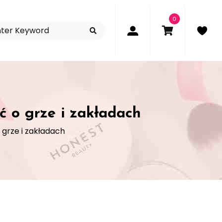
0
ć o grze i zakładach
 grze i zakładach