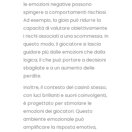
le emozioni negative possono
spingere a comportamenti rischiosi.
Ad esempio, la gioia può ridurre la
capacità di valutare obiettivamente
i rischi associati a una scommessa. In
questo modo, il giocatore si lascia
guidare più dalle emozioni che dalla
logica, il che può portare a decisioni
sbagliate e a un aumento delle
perdite.
Inoltre, il contesto del casinò stesso,
con luci brillanti e suoni coinvolgenti,
è progettato per stimolare le
emozioni dei giocatori. Questo
ambiente emozionale può
amplificare la risposta emotiva,