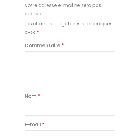
Votre adresse e-mail ne sera pas
publiée.
Les champs obligatoires sont indiqués
avec
*
Commentaire
*
Nom
*
E-mail
*