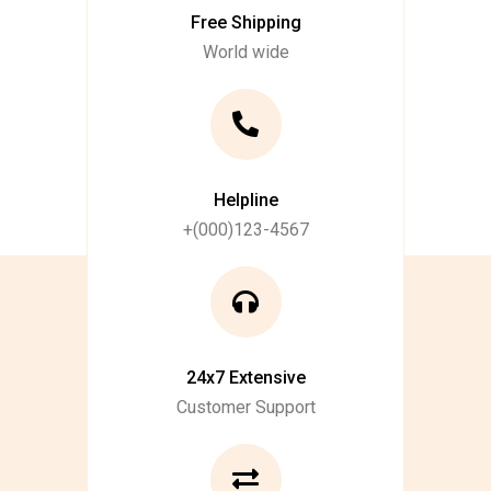
Free Shipping
World wide
Helpline
+(000)123-4567
24x7 Extensive
Customer Support