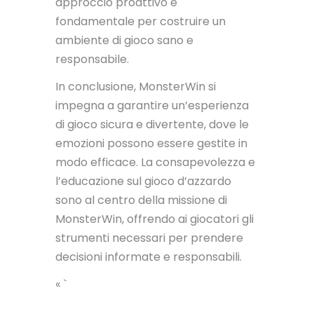
approccio proattivo è
fondamentale per costruire un
ambiente di gioco sano e
responsabile.
In conclusione, MonsterWin si
impegna a garantire un’esperienza
di gioco sicura e divertente, dove le
emozioni possono essere gestite in
modo efficace. La consapevolezza e
l’educazione sul gioco d’azzardo
sono al centro della missione di
MonsterWin, offrendo ai giocatori gli
strumenti necessari per prendere
decisioni informate e responsabili.
« `