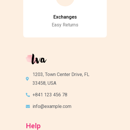
Exchanges
Easy Returns
1203, Town Center Drive, FL
33458, USA
+841 123 456 78
info@example.com
Help