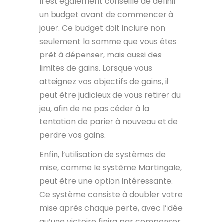
Il est également conseillé de définir
un budget avant de commencer à
jouer. Ce budget doit inclure non
seulement la somme que vous êtes
prêt à dépenser, mais aussi des
limites de gains. Lorsque vous
atteignez vos objectifs de gains, il
peut être judicieux de vous retirer du
jeu, afin de ne pas céder à la
tentation de parier à nouveau et de
perdre vos gains.
Enfin, l’utilisation de systèmes de
mise, comme le système Martingale,
peut être une option intéressante.
Ce système consiste à doubler votre
mise après chaque perte, avec l’idée
qu’une victoire finira par compenser