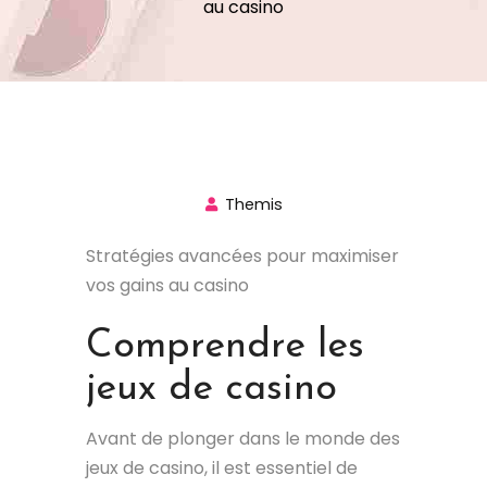
au casino
Themis
Stratégies avancées pour maximiser
vos gains au casino
Comprendre les
jeux de casino
Avant de plonger dans le monde des
jeux de casino, il est essentiel de