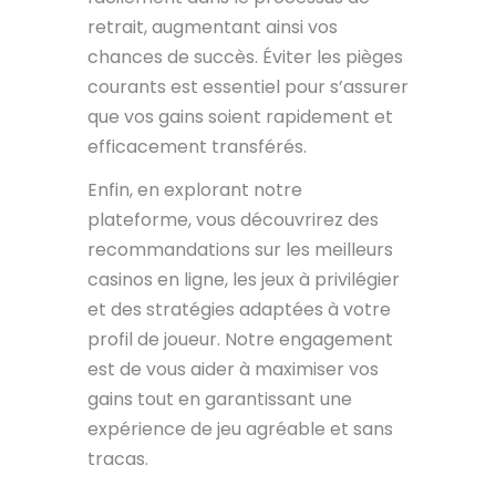
retrait, augmentant ainsi vos
chances de succès. Éviter les pièges
courants est essentiel pour s’assurer
que vos gains soient rapidement et
efficacement transférés.
Enfin, en explorant notre
plateforme, vous découvrirez des
recommandations sur les meilleurs
casinos en ligne, les jeux à privilégier
et des stratégies adaptées à votre
profil de joueur. Notre engagement
est de vous aider à maximiser vos
gains tout en garantissant une
expérience de jeu agréable et sans
tracas.