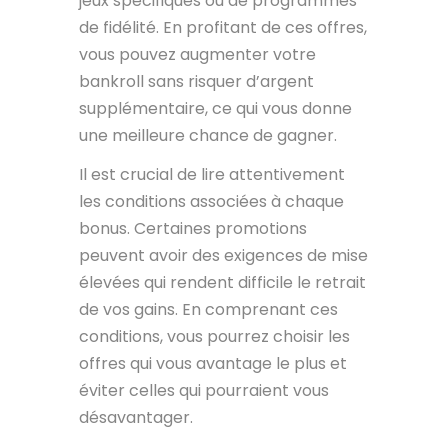
jeux spécifiques ou de programmes
de fidélité. En profitant de ces offres,
vous pouvez augmenter votre
bankroll sans risquer d’argent
supplémentaire, ce qui vous donne
une meilleure chance de gagner.
Il est crucial de lire attentivement
les conditions associées à chaque
bonus. Certaines promotions
peuvent avoir des exigences de mise
élevées qui rendent difficile le retrait
de vos gains. En comprenant ces
conditions, vous pourrez choisir les
offres qui vous avantage le plus et
éviter celles qui pourraient vous
désavantager.