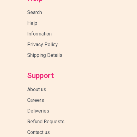
Search
Help
Information
Privacy Policy
Shipping Details
Support
About us
Careers
Deliveries
Refund Requests
Contact us