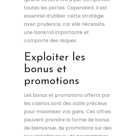
toutes les pertes. Cependant, il est
essentiel d’utiliser cette stratégie
avec prudence, car elle nécessite
une bankroll importante et
comporte des risques.
Exploiter les
bonus et
promotions
Les bonus et promotions offerts par
les casinos sont des outils précieux
pour maximiser vos gains. Ces offres
peuvent prendre la forme de bonus
de bienvenue, de promotions sur des