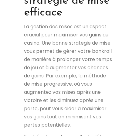
stratégie de mise
efficace
La gestion des mises est un aspect
crucial pour maximiser vos gains au
casino. Une bonne stratégie de mise
vous permet de gérer votre bankroll
de manière à prolonger votre temps
de jeu et à augmenter vos chances
de gains. Par exemple, la méthode
de mise progressive, où vous
augmentez vos mises après une
victoire et les diminuez après une
perte, peut vous aider à maximiser
vos gains tout en minimisant vos
pertes potentielles.