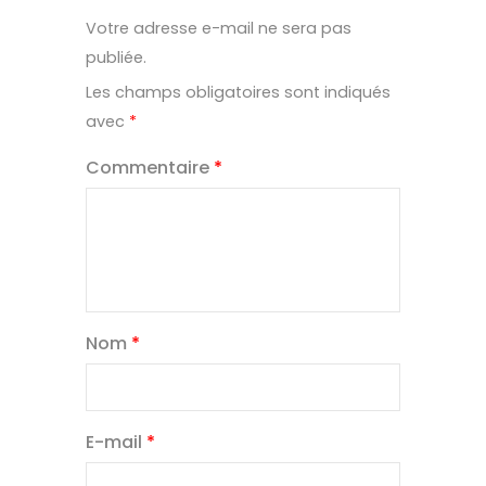
Votre adresse e-mail ne sera pas
publiée.
Les champs obligatoires sont indiqués
avec
*
Commentaire
*
Nom
*
E-mail
*