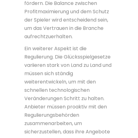
fördern. Die Balance zwischen
Profitmaximierung und dem Schutz
der Spieler wird entscheidend sein,
um das Vertrauen in die Branche
aufrechtzuerhalten.
Ein weiterer Aspekt ist die
Regulierung. Die Glücksspielgesetze
variieren stark von Land zu Land und
müssen sich ständig
weiterentwickeln, um mit den
schnellen technologischen
Veränderungen Schritt zu halten.
Anbieter müssen proaktiv mit den
Regulierungsbehörden
zusammenarbeiten, um
sicherzustellen, dass ihre Angebote