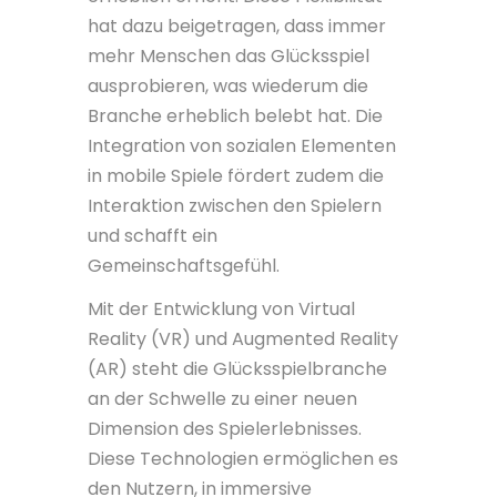
hat dazu beigetragen, dass immer
mehr Menschen das Glücksspiel
ausprobieren, was wiederum die
Branche erheblich belebt hat. Die
Integration von sozialen Elementen
in mobile Spiele fördert zudem die
Interaktion zwischen den Spielern
und schafft ein
Gemeinschaftsgefühl.
Mit der Entwicklung von Virtual
Reality (VR) und Augmented Reality
(AR) steht die Glücksspielbranche
an der Schwelle zu einer neuen
Dimension des Spielerlebnisses.
Diese Technologien ermöglichen es
den Nutzern, in immersive