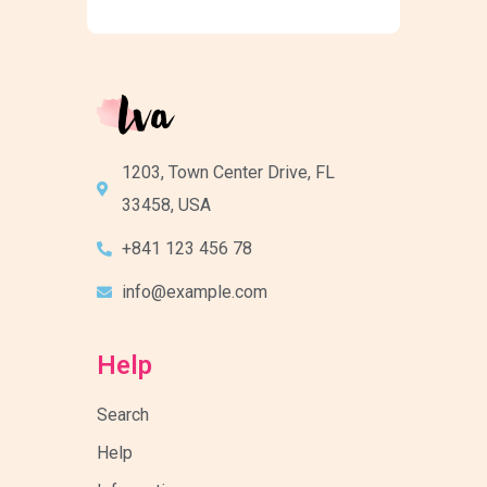
1203, Town Center Drive, FL
33458, USA
+841 123 456 78
info@example.com
Help
Search
Help