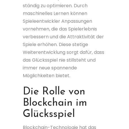
ständig zu optimieren. Durch
maschinelles Lernen können
Spieleentwickler Anpassungen
vornehmen, die das Spielerlebnis
verbessern und die Attraktivität der
Spiele erhöhen. Diese stetige
Weiterentwicklung sorgt dafür, dass
das Glücksspiel nie stillsteht und
immer neue spannende
Möglichkeiten bietet.
Die Rolle von
Blockchain im
Glücksspiel
Blockchain-Technologie hat das