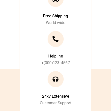
Free Shipping
World wide
Helpline
+(000)123-4567
24x7 Extensive
Customer Support