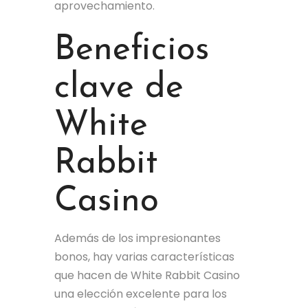
aprovechamiento.
Beneficios
clave de
White
Rabbit
Casino
Además de los impresionantes
bonos, hay varias características
que hacen de White Rabbit Casino
una elección excelente para los