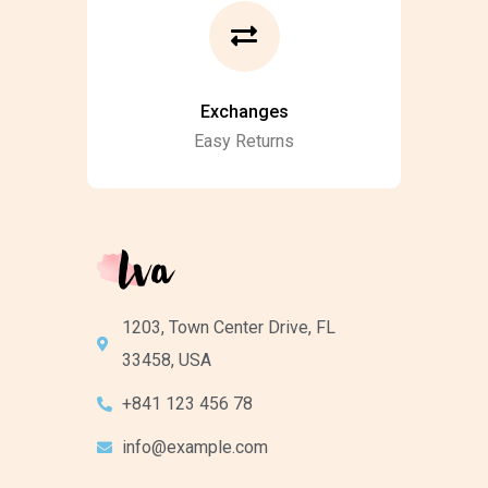
Exchanges
Easy Returns
1203, Town Center Drive, FL
33458, USA
+841 123 456 78
info@example.com