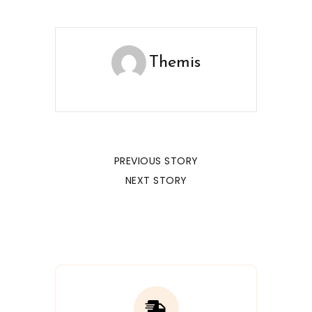
Themis
PREVIOUS STORY
NEXT STORY