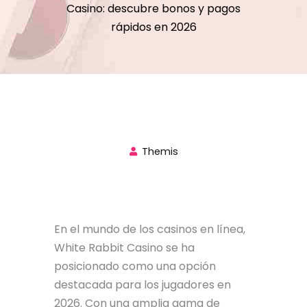
Casino: descubre bonos y pagos
rápidos en 2026
Themis
En el mundo de los casinos en línea,
White Rabbit Casino se ha
posicionado como una opción
destacada para los jugadores en
2026. Con una amplia gama de