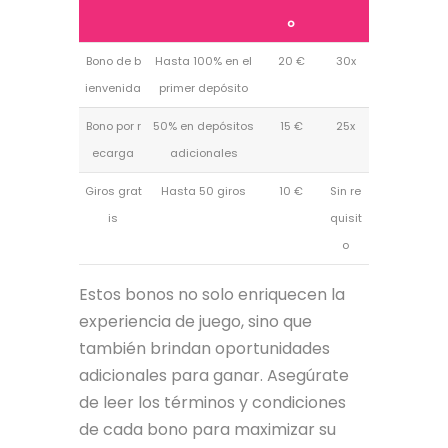
o
Bono de b
Hasta 100% en el
20 €
30x
ienvenida
primer depósito
Bono por r
50% en depósitos
15 €
25x
ecarga
adicionales
Giros grat
Hasta 50 giros
10 €
Sin re
is
quisit
o
Estos bonos no solo enriquecen la
experiencia de juego, sino que
también brindan oportunidades
adicionales para ganar. Asegúrate
de leer los términos y condiciones
de cada bono para maximizar su