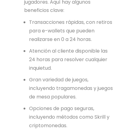
jugadores. Aquí hay algunos
beneficios clave:
Transacciones rápidas, con retiros
para e-wallets que pueden
realizarse en 0 a 24 horas.
Atención al cliente disponible las
24 horas para resolver cualquier
inquietud.
Gran variedad de juegos,
incluyendo tragamonedas y juegos
de mesa populares.
Opciones de pago seguras,
incluyendo métodos como Skrill y
criptomonedas.