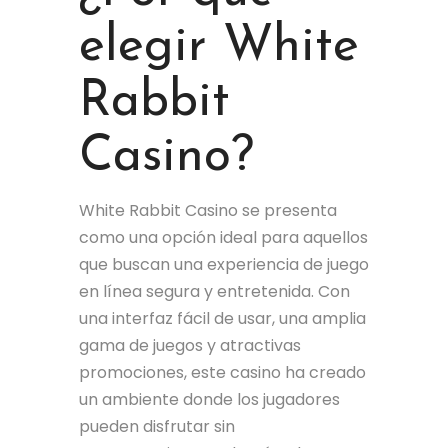
elegir White
Rabbit
Casino?
White Rabbit Casino se presenta
como una opción ideal para aquellos
que buscan una experiencia de juego
en línea segura y entretenida. Con
una interfaz fácil de usar, una amplia
gama de juegos y atractivas
promociones, este casino ha creado
un ambiente donde los jugadores
pueden disfrutar sin