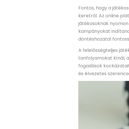
Fontos, hogy a játékos
keretről. Az online p
játékosoknak nyomon kö
kampányokat indítanak 
döntéshozatal fontos
A felelősségteljes ját
tanfolyamokat kínál, 
fogadások kockázatait.
és élvezetes szerenc