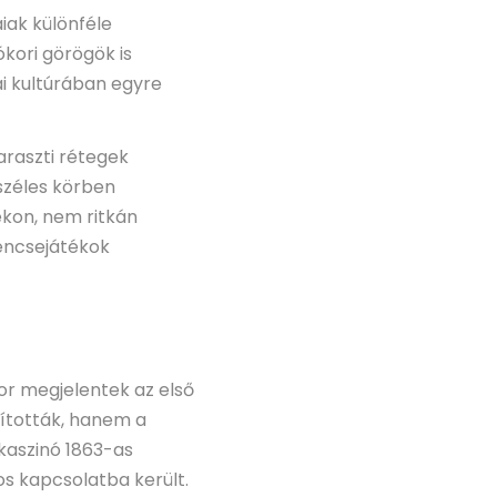
ak különféle
kori görögök is
i kultúrában egyre
araszti rétegek
széles körben
ékon, nem ritkán
rencsejátékok
or megjelentek az első
sították, hanem a
 kaszinó 1863-as
ros kapcsolatba került.