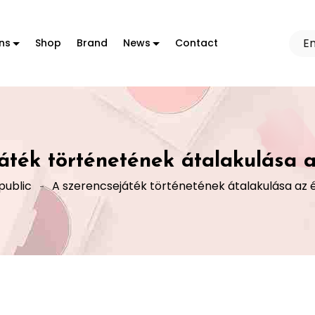
ons
Shop
Brand
News
Contact
áték történetének átalakulása 
public
A szerencsejáték történetének átalakulása az 