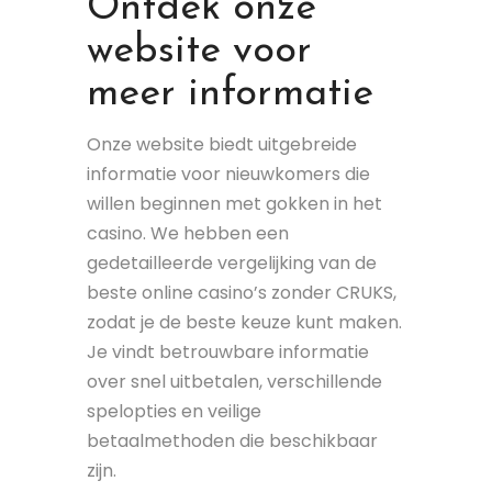
Ontdek onze
website voor
meer informatie
Onze website biedt uitgebreide
informatie voor nieuwkomers die
willen beginnen met gokken in het
casino. We hebben een
gedetailleerde vergelijking van de
beste online casino’s zonder CRUKS,
zodat je de beste keuze kunt maken.
Je vindt betrouwbare informatie
over snel uitbetalen, verschillende
spelopties en veilige
betaalmethoden die beschikbaar
zijn.