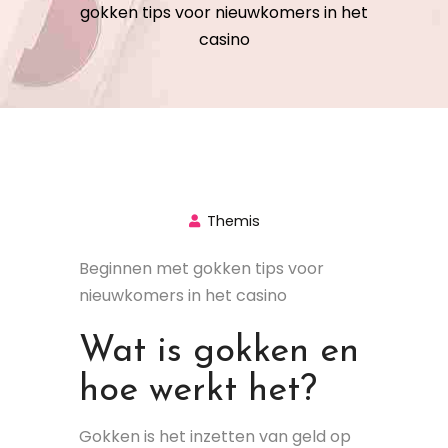
gokken tips voor nieuwkomers in het
casino
Themis
Beginnen met gokken tips voor
nieuwkomers in het casino
Wat is gokken en
hoe werkt het?
Gokken is het inzetten van geld op