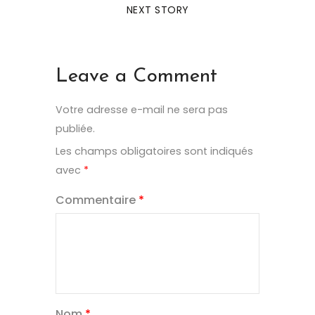
NEXT STORY
Leave a Comment
Votre adresse e-mail ne sera pas
publiée.
Les champs obligatoires sont indiqués
avec
*
Commentaire
*
Nom
*