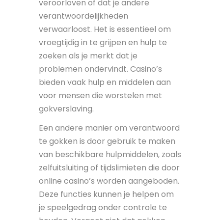
veroorloven of dat je andere
verantwoordelijkheden
verwaarloost. Het is essentieel om
vroegtijdig in te grijpen en hulp te
zoeken als je merkt dat je
problemen ondervindt. Casino’s
bieden vaak hulp en middelen aan
voor mensen die worstelen met
gokverslaving.
Een andere manier om verantwoord
te gokken is door gebruik te maken
van beschikbare hulpmiddelen, zoals
zelfuitsluiting of tijdslimieten die door
online casino’s worden aangeboden.
Deze functies kunnen je helpen om
je speelgedrag onder controle te