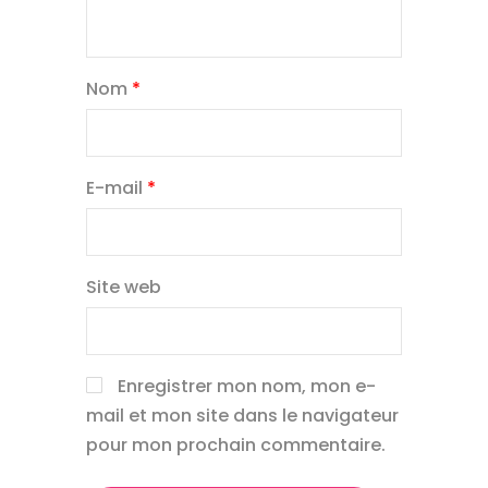
Nom
*
E-mail
*
Site web
Enregistrer mon nom, mon e-
mail et mon site dans le navigateur
pour mon prochain commentaire.