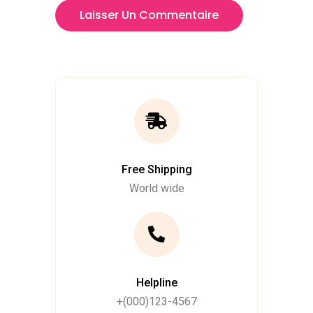
Free Shipping
World wide
Helpline
+(000)123-4567