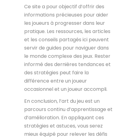
Ce site a pour objectif d’offrir des
informations précieuses pour aider
les joueurs à progresser dans leur
pratique. Les ressources, les articles
et les conseils partagés ici peuvent
servir de guides pour naviguer dans
le monde complexe des jeux. Rester
informé des dernières tendances et
des stratégies peut faire la
différence entre un joueur
occasionnel et un joueur accompli.
En conclusion, l’art du jeu est un
parcours continu d’apprentissage et
d’amélioration. En appliquant ces
stratégies et astuces, vous serez
mieux équipé pour relever les défis