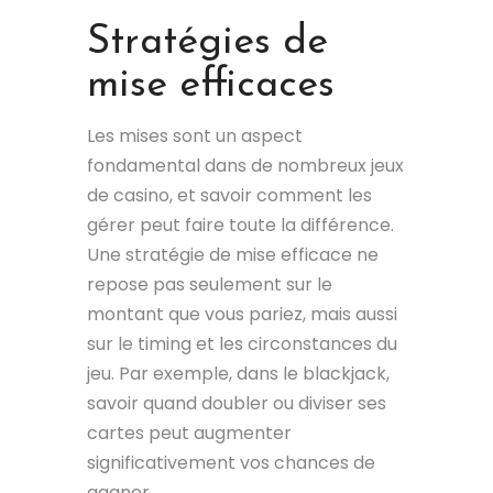
Stratégies de
mise efficaces
Les mises sont un aspect
fondamental dans de nombreux jeux
de casino, et savoir comment les
gérer peut faire toute la différence.
Une stratégie de mise efficace ne
repose pas seulement sur le
montant que vous pariez, mais aussi
sur le timing et les circonstances du
jeu. Par exemple, dans le blackjack,
savoir quand doubler ou diviser ses
cartes peut augmenter
significativement vos chances de
gagner.