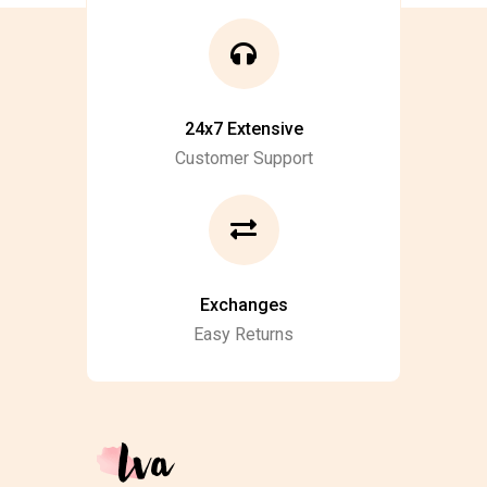
24x7 Extensive
Customer Support
Exchanges
Easy Returns