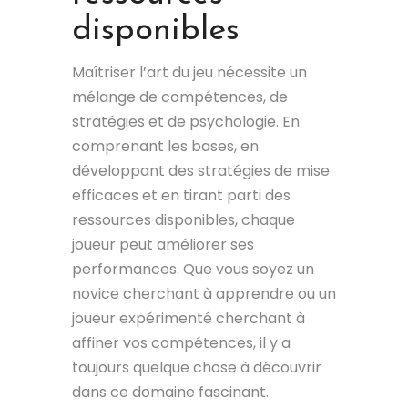
disponibles
Maîtriser l’art du jeu nécessite un
mélange de compétences, de
stratégies et de psychologie. En
comprenant les bases, en
développant des stratégies de mise
efficaces et en tirant parti des
ressources disponibles, chaque
joueur peut améliorer ses
performances. Que vous soyez un
novice cherchant à apprendre ou un
joueur expérimenté cherchant à
affiner vos compétences, il y a
toujours quelque chose à découvrir
dans ce domaine fascinant.