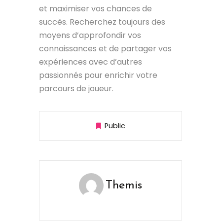
et maximiser vos chances de
succès. Recherchez toujours des
moyens d’approfondir vos
connaissances et de partager vos
expériences avec d’autres
passionnés pour enrichir votre
parcours de joueur.
Public
Themis