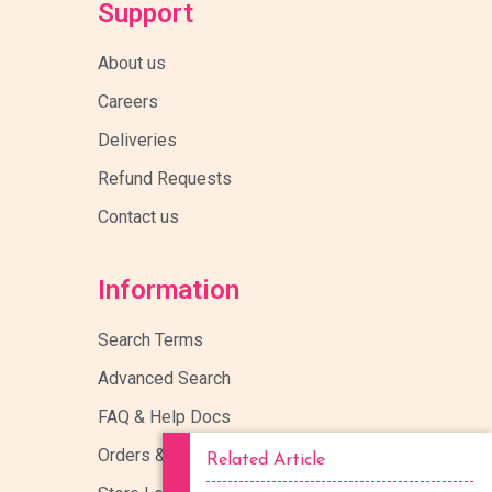
Support
About us
Careers
Deliveries
Refund Requests
Contact us
Information
Search Terms
Advanced Search
FAQ & Help Docs
Orders & Returns
Related Article